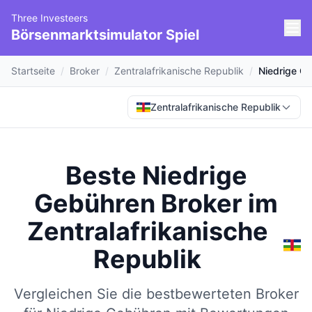
Three Investeers
Börsenmarktsimulator Spiel
Startseite
/
Broker
/
Zentralafrikanische Republik
/
Niedrige G
Zentralafrikanische Republik
Beste Niedrige
Gebühren Broker
im
Zentralafrikanische
Republik
Vergleichen Sie die bestbewerteten Broker