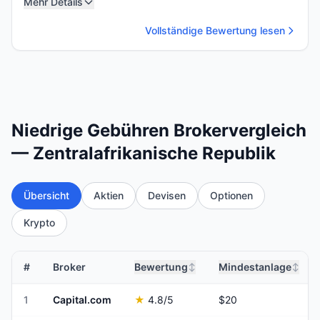
Mehr Details
Vollständige Bewertung lesen
Niedrige Gebühren Brokervergleich
— Zentralafrikanische Republik
Übersicht
Aktien
Devisen
Optionen
Krypto
#
Broker
Bewertung
Mindestanlage
↕
↕
1
Capital.com
★
4.8
/5
$20