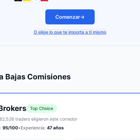
Comenzar
→
O elige lo que te importa a ti mismo
ra Bajas Comisiones
 Brokers
Top Choice
82,528 traders eligieron este corredor
:
95
/100
•
Experiencia:
47
años