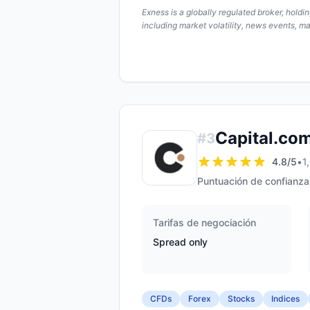
Exness is a globally regulated broker, hold
including market volatility, news events, m
Capital.co
#
3
4.8
/5
•
1
Puntuación de confianza
Tarifas de negociación
Spread only
CFDs
Forex
Stocks
Indices