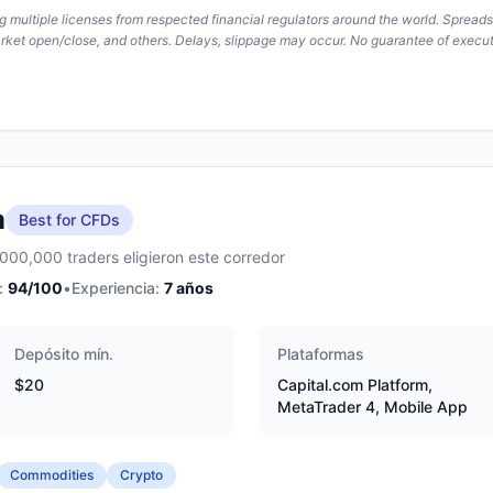
ing multiple licenses from respected financial regulators around the world. Spread
arket open/close, and others. Delays, slippage may occur. No guarantee of execut
m
Best for CFDs
,000,000 traders eligieron este corredor
:
94
/100
•
Experiencia:
7
años
Depósito mín.
Plataformas
$20
Capital.com Platform,
MetaTrader 4, Mobile App
Commodities
Crypto