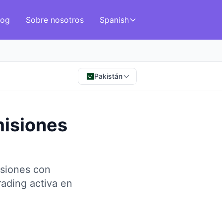
log
Sobre nosotros
Spanish
Pakistán
misiones
isiones con
ading activa en