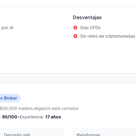
Desventajas
 por IA
Solo CFDs
Sin retiro de criptomonedas
x Broker
,800,000 traders eligieron este corredor
:
95
/100
•
Experiencia:
17
años
Depósito mín.
Plataformas