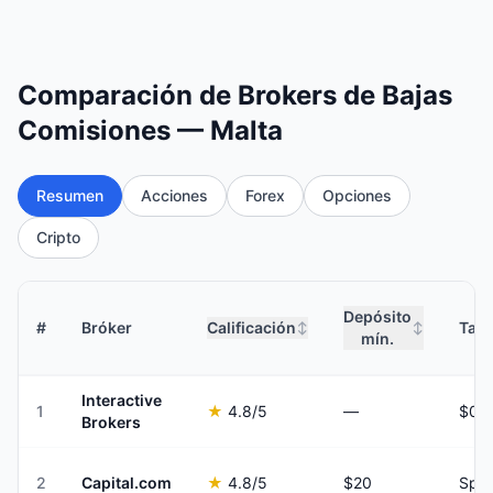
Comparación de Brokers de Bajas
Comisiones — Malta
Resumen
Acciones
Forex
Opciones
Cripto
Depósito
#
Bróker
Calificación
Tari
↕
↕
mín.
Interactive
1
★
4.8
/5
—
Brokers
2
Capital.com
★
4.8
/5
$20
Spre