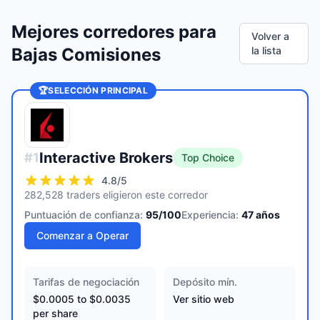
Mejores corredores para
Volver a
Bajas Comisiones
la lista
🏆
SELECCIÓN PRINCIPAL
Interactive Brokers
#
1
Top Choice
4.8
/5
282,528 traders eligieron este corredor
Puntuación de confianza:
95
/100
Experiencia:
47
años
Comenzar a Operar
Tarifas de negociación
Depósito mín.
$0.0005 to $0.0035
Ver sitio web
per share