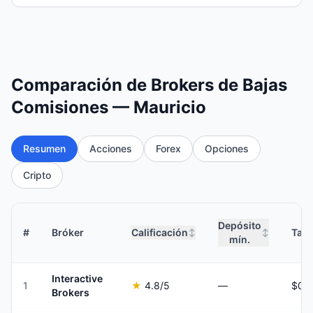
Comparación de Brokers de Bajas
Comisiones — Mauricio
Resumen
Acciones
Forex
Opciones
Cripto
Depósito
#
Bróker
Calificación
Tari
↕
↕
mín.
Interactive
1
★
4.8
/5
—
Brokers