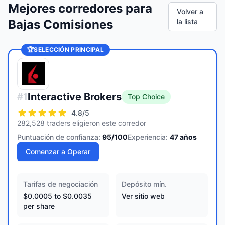
Mejores corredores para
Volver a
Bajas Comisiones
la lista
🏆
SELECCIÓN PRINCIPAL
Interactive Brokers
#
1
Top Choice
4.8
/5
282,528 traders eligieron este corredor
Puntuación de confianza:
95
/100
Experiencia:
47
años
Comenzar a Operar
Tarifas de negociación
Depósito mín.
$0.0005 to $0.0035
Ver sitio web
per share