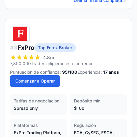
Leer la reseña completa
FxPro
#
3
Top Forex Broker
4.8
/5
7,800,000 traders eligieron este corredor
Puntuación de confianza:
95
/100
Experiencia:
17
años
Comenzar a Operar
Tarifas de negociación
Depósito mín.
Spread only
$100
Plataformas
Regulación
FxPro Trading Platform,
FCA, CySEC, FSCA,