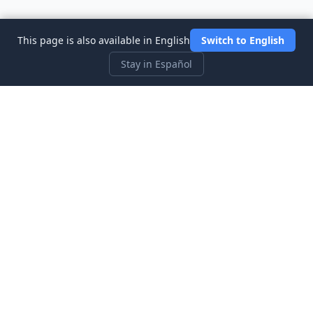
This page is also available in English
Switch to English
Stay in Español
Three Investeers
Aprende sobre trading y finanzas con el simulador de bolsa
más accesible para principiantes.
Enlaces Rápidos
Inicio