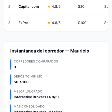
2
Capital.com
★
4.8
/5
$20
Spre
3
FxPro
★
4.8
/5
$100
Spre
Instantánea del corredor — Mauricio
CORREDORES COMPARADOS
3
DEPÓSITO MÍNIMO
$0–$100
MEJOR VALORADO
Interactive Brokers (4.8/5)
MÁS CONSOLIDADO
Interactive Brokers · 47 años