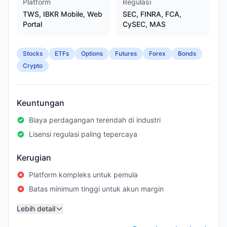
Platform
Regulasi
TWS, IBKR Mobile, Web
SEC, FINRA, FCA,
Portal
CySEC, MAS
Stocks
ETFs
Options
Futures
Forex
Bonds
Crypto
Keuntungan
Biaya perdagangan terendah di industri
Lisensi regulasi paling tepercaya
Kerugian
Platform kompleks untuk pemula
Batas minimum tinggi untuk akun margin
Lebih detail