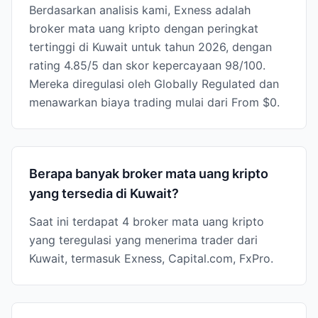
Berdasarkan analisis kami, Exness adalah
broker mata uang kripto dengan peringkat
tertinggi di Kuwait untuk tahun 2026, dengan
rating 4.85/5 dan skor kepercayaan 98/100.
Mereka diregulasi oleh Globally Regulated dan
menawarkan biaya trading mulai dari From $0.
Berapa banyak broker mata uang kripto
yang tersedia di Kuwait?
Saat ini terdapat 4 broker mata uang kripto
yang teregulasi yang menerima trader dari
Kuwait, termasuk Exness, Capital.com, FxPro.