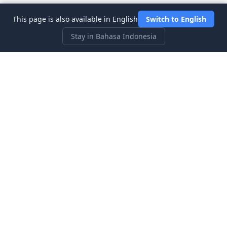
This page is also available in English
Switch to English
Stay in Bahasa Indonesia
Three Investeers
Pelajari perdagangan dan keuangan dengan permainan
simulasi pasar saham yang paling ramah pemula.
Tautan Cepat
Beranda
Blog