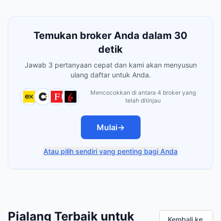
Temukan broker Anda dalam 30
detik
Jawab 3 pertanyaan cepat dan kami akan menyusun
ulang daftar untuk Anda.
Mencocokkan di antara 4 broker yang
telah ditinjau
Mulai
→
Atau pilih sendiri yang penting bagi Anda
Pialang Terbaik untuk
Kembali ke