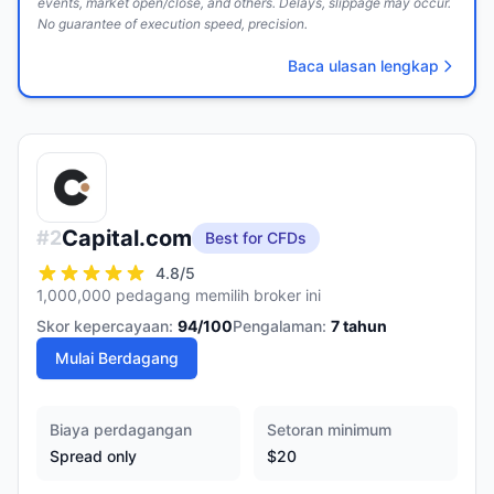
events, market open/close, and others. Delays, slippage may occur.
No guarantee of execution speed, precision.
Baca ulasan lengkap
Capital.com
#
2
Best for CFDs
4.8
/5
1,000,000 pedagang memilih broker ini
Skor kepercayaan:
94
/100
Pengalaman:
7
tahun
Mulai Berdagang
Biaya perdagangan
Setoran minimum
Spread only
$20