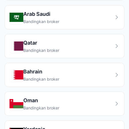
Arab Saudi
Bandingkan broker
Qatar
Bandingkan broker
Bahrain
Bandingkan broker
Oman
Bandingkan broker