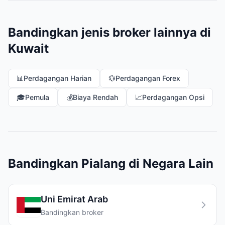
Bandingkan jenis broker lainnya di
Kuwait
📊
Perdagangan Harian
💱
Perdagangan Forex
🎓
Pemula
💰
Biaya Rendah
📈
Perdagangan Opsi
Bandingkan Pialang di Negara Lain
Uni Emirat Arab
Bandingkan broker