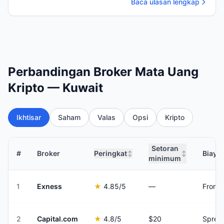
Baca ulasan lengkap
Perbandingan Broker Mata Uang
Kripto — Kuwait
Ikhtisar
Saham
Valas
Opsi
Kripto
Setoran
#
Broker
Peringkat
Biaya
↕
↕
minimum
1
Exness
★
4.85
/5
—
From 
2
Capital.com
★
4.8
/5
$20
Sprea