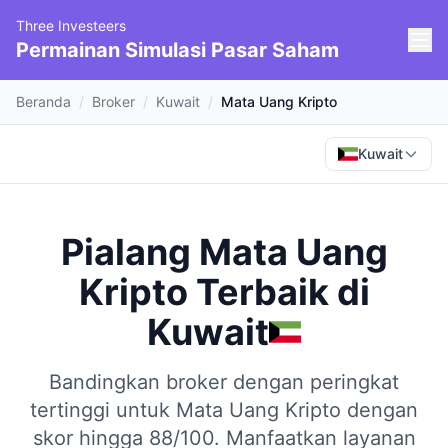
Three Investeers
Permainan Simulasi Pasar Saham
Beranda
/
Broker
/
Kuwait
/
Mata Uang Kripto
Kuwait
Pialang Mata Uang
Kripto Terbaik
di
Kuwait
Bandingkan broker dengan peringkat
tertinggi untuk Mata Uang Kripto dengan
skor hingga 88/100.
Manfaatkan layanan