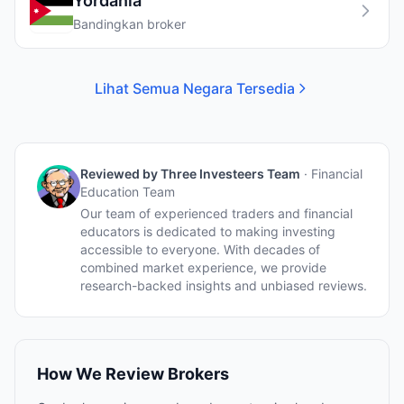
Yordania
Bandingkan broker
Lihat Semua Negara Tersedia
Reviewed by
Three Investeers Team
·
Financial
Education Team
Our team of experienced traders and financial
educators is dedicated to making investing
accessible to everyone. With decades of
combined market experience, we provide
research-backed insights and unbiased reviews.
How We Review Brokers