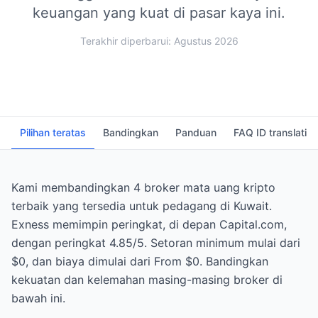
keuangan yang kuat di pasar kaya ini.
Terakhir diperbarui: Agustus 2026
Pilihan teratas
Bandingkan
Panduan
FAQ ID translati
Kami membandingkan 4 broker mata uang kripto
terbaik yang tersedia untuk pedagang di Kuwait.
Exness memimpin peringkat, di depan Capital.com,
dengan peringkat 4.85/5. Setoran minimum mulai dari
$0, dan biaya dimulai dari From $0. Bandingkan
kekuatan dan kelemahan masing-masing broker di
bawah ini.