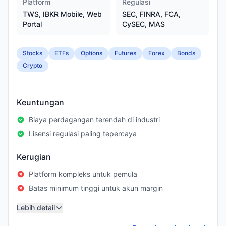
Platform
Regulasi
TWS, IBKR Mobile, Web
SEC, FINRA, FCA,
Portal
CySEC, MAS
Stocks
ETFs
Options
Futures
Forex
Bonds
Crypto
Keuntungan
Biaya perdagangan terendah di industri
Lisensi regulasi paling tepercaya
Kerugian
Platform kompleks untuk pemula
Batas minimum tinggi untuk akun margin
Lebih detail