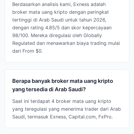
Berdasarkan analisis kami, Exness adalah
broker mata uang kripto dengan peringkat
tertinggi di Arab Saudi untuk tahun 2026,
dengan rating 4.85/5 dan skor kepercayaan
98/100. Mereka diregulasi oleh Globally
Regulated dan menawarkan biaya trading mulai
dari From $0.
Berapa banyak broker mata uang kripto
yang tersedia di Arab Saudi?
Saat ini terdapat 4 broker mata uang kripto
yang teregulasi yang menerima trader dari Arab
Saudi, termasuk Exness, Capital.com, FxPro.