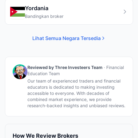
Yordania
Bandingkan broker
Lihat Semua Negara Tersedia
Reviewed by
Three Investeers Team
·
Financial
Education Team
Our team of experienced traders and financial
educators is dedicated to making investing
accessible to everyone. With decades of
combined market experience, we provide
research-backed insights and unbiased reviews.
How We Review Brokers