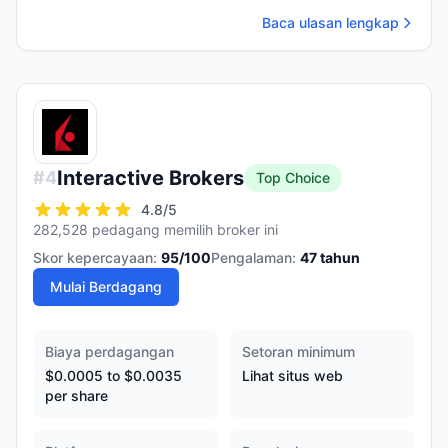
Baca ulasan lengkap
Interactive Brokers
#
4
Top Choice
4.8
/5
282,528 pedagang memilih broker ini
Skor kepercayaan:
95
/100
Pengalaman:
47
tahun
Mulai Berdagang
Biaya perdagangan
Setoran minimum
$0.0005 to $0.0035
Lihat situs web
per share