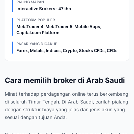
PALING MAPAN
Interactive Brokers · 47 thn
PLATFORM POPULER
MetaTrader 4, MetaTrader 5, Mobile Apps,
Capital.com Platform
PASAR YANG DICAKUP
Forex, Metals, Indices, Crypto, Stocks CFDs, CFDs
Cara memilih broker di Arab Saudi
Minat terhadap perdagangan online terus berkembang
di seluruh Timur Tengah. Di Arab Saudi, carilah pialang
dengan struktur biaya yang jelas dan jenis akun yang
sesuai dengan tujuan Anda.