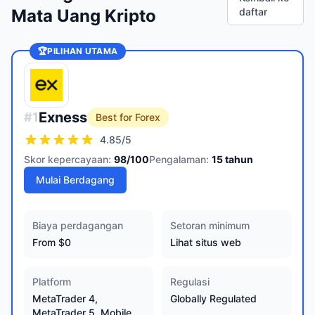
Mata Uang Kripto
daftar
🏆
PILIHAN UTAMA
Exness
#
1
Best for Forex
4.85
/5
Skor kepercayaan:
98
/100
Pengalaman:
15
tahun
Mulai Berdagang
Biaya perdagangan
Setoran minimum
From $0
Lihat situs web
Platform
Regulasi
MetaTrader 4,
Globally Regulated
MetaTrader 5, Mobile