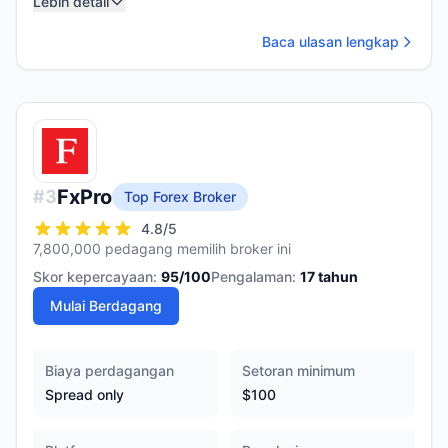
Lebih detail
Baca ulasan lengkap
FxPro
#
3
Top Forex Broker
4.8
/5
7,800,000 pedagang memilih broker ini
Skor kepercayaan:
95
/100
Pengalaman:
17
tahun
Mulai Berdagang
Biaya perdagangan
Setoran minimum
Spread only
$100