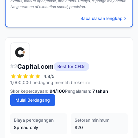
events, market open/close, and others. Delays, slippage may occur.
No guarantee of execution speed, precision.
Baca ulasan lengkap
Capital.com
#
2
Best for CFDs
4.8
/5
1,000,000 pedagang memilih broker ini
Skor kepercayaan:
94
/100
Pengalaman:
7
tahun
Mulai Berdagang
Biaya perdagangan
Setoran minimum
Spread only
$20