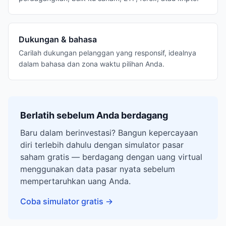
Dukungan & bahasa
Carilah dukungan pelanggan yang responsif, idealnya
dalam bahasa dan zona waktu pilihan Anda.
Berlatih sebelum Anda berdagang
Baru dalam berinvestasi? Bangun kepercayaan
diri terlebih dahulu dengan simulator pasar
saham gratis — berdagang dengan uang virtual
menggunakan data pasar nyata sebelum
mempertaruhkan uang Anda.
Coba simulator gratis
→