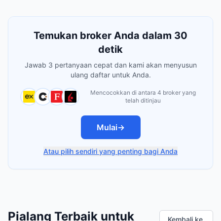
Temukan broker Anda dalam 30
detik
Jawab 3 pertanyaan cepat dan kami akan menyusun
ulang daftar untuk Anda.
Mencocokkan di antara 4 broker yang
telah ditinjau
Mulai
→
Atau pilih sendiri yang penting bagi Anda
Pialang Terbaik untuk
Kembali ke