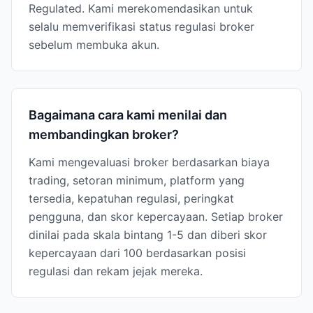
Regulated. Kami merekomendasikan untuk
selalu memverifikasi status regulasi broker
sebelum membuka akun.
Bagaimana cara kami menilai dan
membandingkan broker?
Kami mengevaluasi broker berdasarkan biaya
trading, setoran minimum, platform yang
tersedia, kepatuhan regulasi, peringkat
pengguna, dan skor kepercayaan. Setiap broker
dinilai pada skala bintang 1-5 dan diberi skor
kepercayaan dari 100 berdasarkan posisi
regulasi dan rekam jejak mereka.