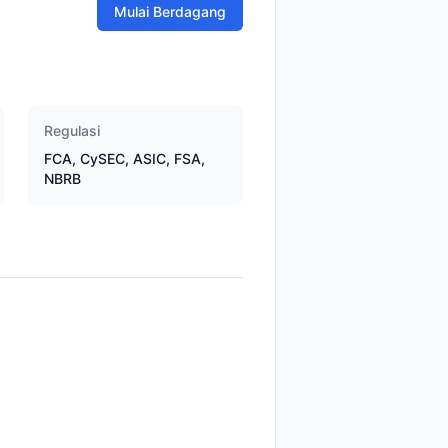
Mulai Berdagang
Regulasi
FCA, CySEC, ASIC, FSA,
NBRB