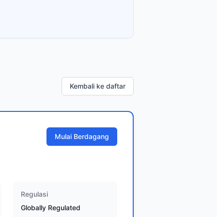
Kembali ke daftar
Mulai Berdagang
Regulasi
Globally Regulated