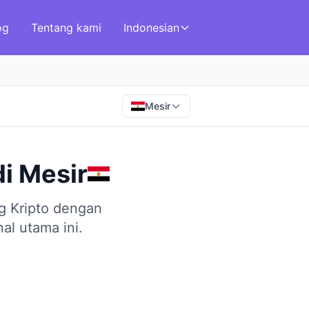
og
Tentang kami
Indonesian
Mesir
di
Mesir
g Kripto dengan
al utama ini.