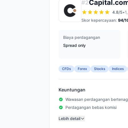
Capital.co
#
2
4.8
/5
•
1
Skor kepercayaan:
94
/1
Biaya perdagangan
Spread only
CFDs
Forex
Stocks
Indices
Keuntungan
Wawasan perdagangan bertenag
Perdagangan bebas komisi
Lebih detail