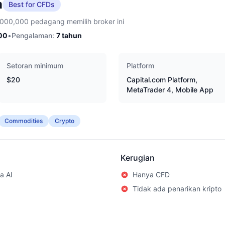
m
Best for CFDs
,000,000 pedagang memilih broker ini
00
•
Pengalaman:
7
tahun
Setoran minimum
Platform
$20
Capital.com Platform,
MetaTrader 4, Mobile App
Commodities
Crypto
Kerugian
a AI
Hanya CFD
Tidak ada penarikan kripto