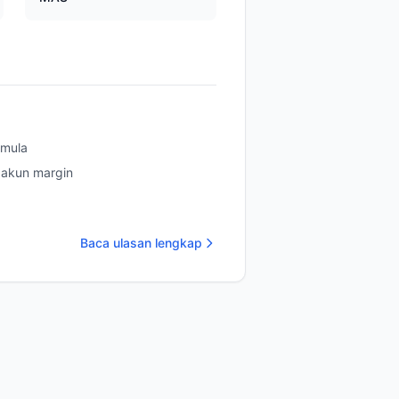
emula
 akun margin
Baca ulasan lengkap