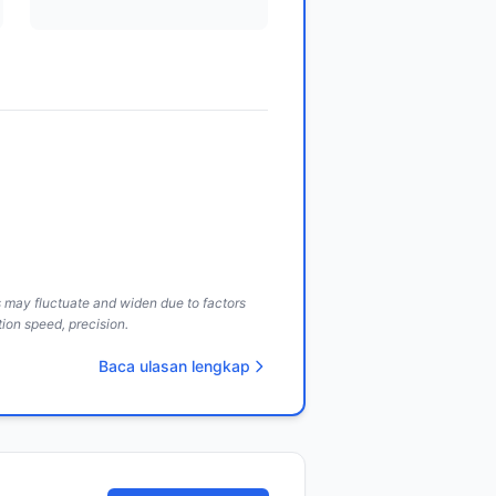
ds may fluctuate and widen due to factors
ion speed, precision.
Baca ulasan lengkap