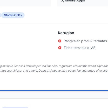
5, Mobile Apps
Stocks CFDs
Kerugian
Rangkaian produk terbatas
Tidak tersedia di AS
ing multiple licenses from respected financial regulators around the world. Sprea
arket open/close, and others. Delays, slippage may occur. No guarantee of execut