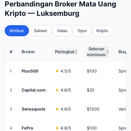
Perbandingan Broker Mata Uang
Kripto — Luksemburg
Ikhtisar
Saham
Valas
Opsi
Kripto
Setoran
#
Broker
Peringkat
Biaya
↕
↕
minimum
1
Plus500
★
4.5
/5
$100
Sprea
2
Capital.com
★
4.8
/5
$20
Sprea
3
Swissquote
★
4.6
/5
$1000
Variab
4
FxPro
★
4.8
/5
$100
Sprea