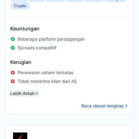
Crypto
Keuntungan
Beberapa platform perdagangan
Spreads kompetitif
Kerugian
Penawaran saham terbatas
Tidak menerima klien dari AS
Lebih detail
Baca ulasan lengkap