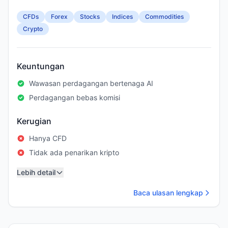
CFDs
Forex
Stocks
Indices
Commodities
Crypto
Keuntungan
Wawasan perdagangan bertenaga AI
Perdagangan bebas komisi
Kerugian
Hanya CFD
Tidak ada penarikan kripto
Lebih detail
Baca ulasan lengkap