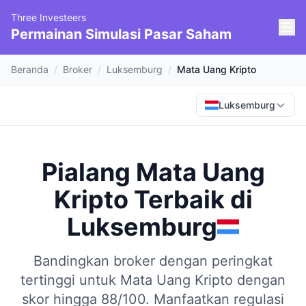
Three Investeers
Permainan Simulasi Pasar Saham
Beranda
/
Broker
/
Luksemburg
/
Mata Uang Kripto
Luksemburg
Pialang Mata Uang
Kripto Terbaik
di
Luksemburg
Bandingkan broker dengan peringkat
tertinggi untuk Mata Uang Kripto dengan
skor hingga 88/100.
Manfaatkan regulasi