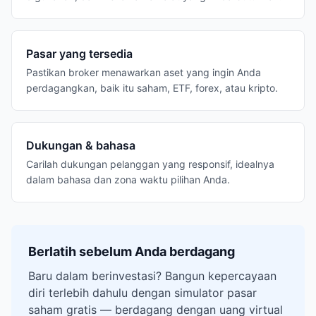
Pasar yang tersedia
Pastikan broker menawarkan aset yang ingin Anda
perdagangkan, baik itu saham, ETF, forex, atau kripto.
Dukungan & bahasa
Carilah dukungan pelanggan yang responsif, idealnya
dalam bahasa dan zona waktu pilihan Anda.
Berlatih sebelum Anda berdagang
Baru dalam berinvestasi? Bangun kepercayaan
diri terlebih dahulu dengan simulator pasar
saham gratis — berdagang dengan uang virtual