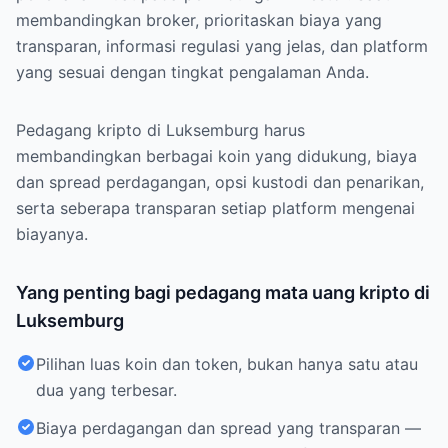
membandingkan broker, prioritaskan biaya yang
transparan, informasi regulasi yang jelas, dan platform
yang sesuai dengan tingkat pengalaman Anda.
Pedagang kripto di Luksemburg harus
membandingkan berbagai koin yang didukung, biaya
dan spread perdagangan, opsi kustodi dan penarikan,
serta seberapa transparan setiap platform mengenai
biayanya.
Yang penting bagi pedagang mata uang kripto di
Luksemburg
Pilihan luas koin dan token, bukan hanya satu atau
dua yang terbesar.
Biaya perdagangan dan spread yang transparan —