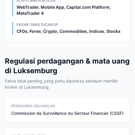
PLATFORM POPULER
WebTrader, Mobile App, Capital.com Platform,
MetaTrader 4
PASAR YANG DICAKUP
CFDs, Forex, Crypto, Commodities, Indices, Stocks
Regulasi perdagangan & mata uang
di Luksemburg
Fakta lokal penting yang perlu diperiksa sebelum memilih
broker di Luksemburg.
PENGAWAS KEUANGAN
Commission de Surveillance du Secteur Financier (CSSF)