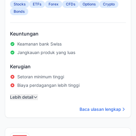
Stocks
ETFs
Forex
CFDs
Options
Crypto
Bonds
Keuntungan
Keamanan bank Swiss
Jangkauan produk yang luas
Kerugian
Setoran minimum tinggi
Biaya perdagangan lebih tinggi
Lebih detail
Baca ulasan lengkap