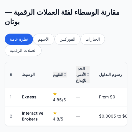
مقارنة الوسطاء لفئة العملات الرقمية —
بوتان
الخيارات
الفوركس
الأسهم
نظرة عامة
العملات الرقمية
الحد
رسوم التداول
الأدنى
التقييم
الوسيط
#
↕
↕
للإيداع
★
1
Exness
—
From $0
4.85
/5
Interactive
★
2
—
Brokers
4.8
/5