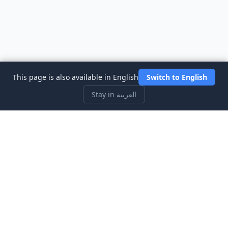
This page is also available in English
Switch to English
Stay in العربية
Three Investeers
تعلم التداول والتمويل مع أكثر ألعاب محاكاة سوق الأسهم ملاءمة
للمبتدئين.