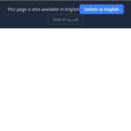
This page is also available in English
Switch to English
Stay in العربية
Three Investeers
تعلم التداول والتمويل مع أكثر ألعاب محاكاة سوق الأسهم ملاءمة
للمبتدئين.
الروابط السريعة
الرئيسية
مدونة