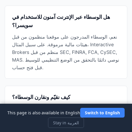
هل الوسطاء عبر الإنترنت آمنون للاستخدام في
سويسرا؟
نعم، الوسطاء المدرجون على موقعنا منظمون من قبل
هيئات مالية مرموقة. على سبيل المثال، Interactive
Brokers منظم من قبل SEC, FINRA, FCA, CySEC,
MAS. نوصي دائمًا بالتحقق من الوضع التنظيمي للوسيط
قبل فتح حساب.
كيف نقيّم ونقارن الوسطاء؟
نقيّم الوسطاء بناءً على رسوم التداول والحد الأدنى
This page is also available in English
Switch to English
للإيداع والمنصات المتاحة والامتثال التنظيمي وتقييمات
Stay in العربية
المستخدمين ودرجات الثقة. يتم تقييم كل وسيط على
مقياس من 1 إلى 5 نجوم ويُمنح درجة ثقة من 100 بناءً