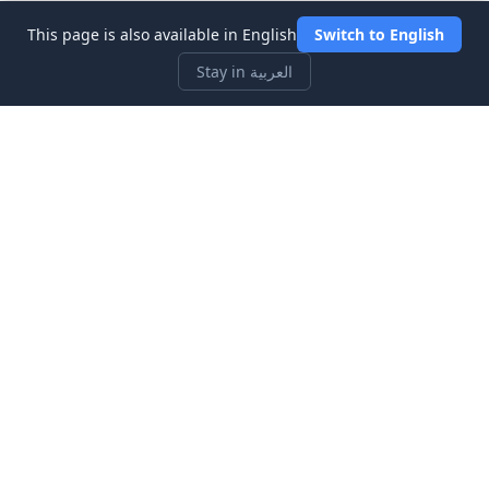
This page is also available in English
Switch to English
Stay in العربية
Three Investeers
تعلم التداول والتمويل مع أكثر ألعاب محاكاة سوق الأسهم ملاءمة
للمبتدئين.
الروابط السريعة
الرئيسية
مدونة