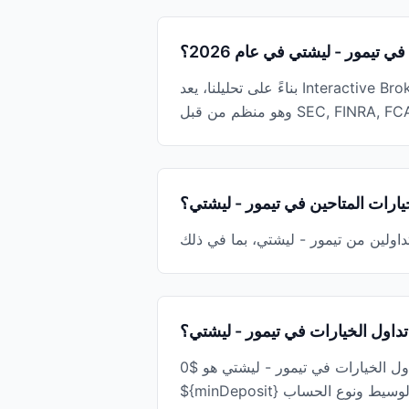
تيمور - ليشتي في عام 2026؟
بناءً على تحليلنا، يعد Interactive Brokers أفضل وسيط تداول الخيارات تقييمًا في تيمور - ليشتي لعام 2026، بتقييم 4.8/5 ودرجة ثقة 95/100.
ارات المتاحين في تيمور - ليشتي؟
ل تداول الخيارات في تيمور - ليشتي؟
أقل حد أدنى للإيداع بين وسطاء تداول الخيارات في تيمور - ليشتي هو $0 (Interactive Brokers). تتراوح الحدود الدنيا للإيداع من