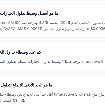
ما هو أفضل وسيط تداول الخيارات في 
م رسوم تداول تبدأ من $0.0005 to $0.0035 per share.
كم عدد وسطاء تداول الخي
 منظم يقبلون المتداولين من تيمور - ليشتي، بما في ذلك Interactive Brokers.
ما هو الحد الأدنى للإيداع لتداو
${minDeposit} إلى $0 حسب الوسيط ونوع الحساب.