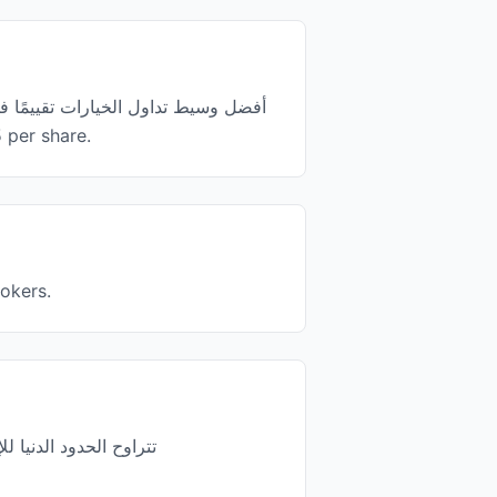
وهو منظم من قبل SEC, FINRA, FCA, CySEC, MAS ويقد
يوجد حاليًا 1 وسيط تداول الخيارات