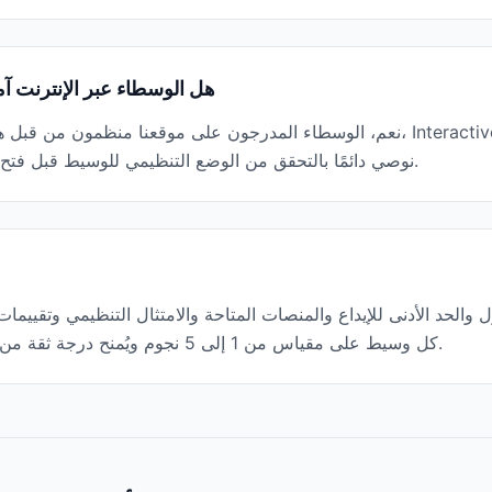
هل الوسطاء عبر الإنترنت آ
نعم، الوسطاء المدرجون على موقعنا منظمون من قبل هيئات مالية مرموقة. على س
FINRA, FCA, CySEC, MAS. نوصي دائمًا بالتحقق من الوضع التنظيمي للوسيط قبل فتح حساب.
ل والحد الأدنى للإيداع والمنصات المتاحة والامتثال التنظيمي وتقييما
كل وسيط على مقياس من 1 إلى 5 نجوم ويُمنح درجة ثقة من 100 بناءً على وضعه التنظيمي وسجله.