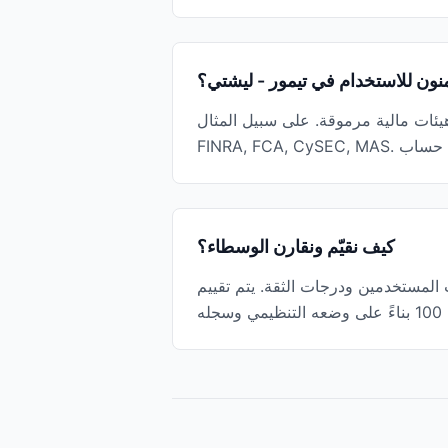
منون للاستخدام في تيمور - ليشتي؟
بيل المثال، Interactive Brokers منظم من قبل SEC,
كيف نقيّم ونقارن الوسطاء؟
ت المستخدمين ودرجات الثقة. يتم تقييم