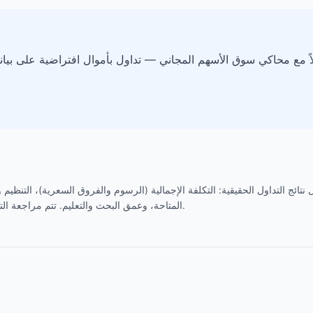
اً مع محاكي سوق الأسهم المجاني — تداول بأموال افتراضية على بيا
نتائج التداول الحقيقية: التكلفة الإجمالية (الرسوم والفروق السعرية)، التنظي
المتاحة، وعمق البحث والتعليم. تتم مراجعة التقييمات بانتظام وتحديثها مع تغير عروض الوسطاء.