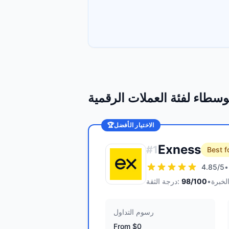
سطاء لفئة العملات الرقمية
الاختيار الأفضل
🏆
Exness
#
1
Best f
4.85
/5
•
•
/100
98
درجة الثقة:
رسوم التداول
From $0