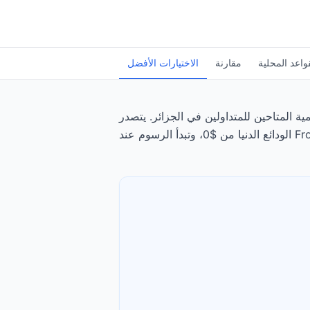
واعد المحلية
مقارنة
الاختيارات الأفضل
احين للمتداولين في الجزائر. يتصدر Exness الترتيب، يليه Capital.com، بتقييم 4.85/5. تبدأ