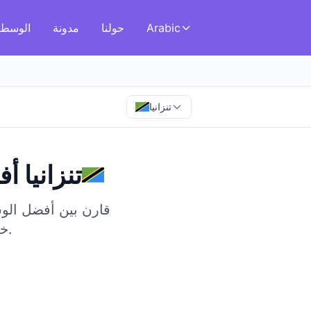
Arabic
حولنا
مدونة
الوسطا
تنزانيا
تنزانيا
في
أف
قارن بين أفضل الوسطا
خدمات متطورة في هذا السوق المتنامي في شرق إفريقيا.