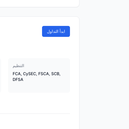
ابدأ التداول
التنظيم
FCA, CySEC, FSCA, SCB,
DFSA