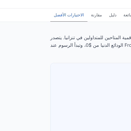
ائعة
دليل
مقارنة
الاختيارات الأفضل
متاحين للمتداولين في تنزانيا. يتصدر Exness الترتيب، يليه Capital.com، بتقييم 4.85/5. تبدأ