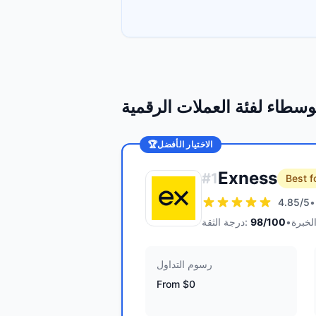
سطاء لفئة العملات الرقمية
الاختيار الأفضل
🏆
Exness
#
1
Best f
4.85
/5
•
•
/100
98
درجة الثقة:
رسوم التداول
From $0