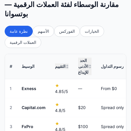
مقارنة الوسطاء لفئة العملات الرقمية —
بوتسوانا
الخيارات
الفوركس
الأسهم
نظرة عامة
العملات الرقمية
الحد
رسوم التداول
الأدنى
التقييم
الوسيط
#
↕
↕
للإيداع
★
1
Exness
—
From $0
4.85
/5
★
2
Capital.com
$20
Spread only
4.8
/5
★
3
FxPro
$100
Spread only
4.8
/5