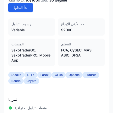
السنوات
30
الخبرة:
/100
97
درجة الثقة:
ابدأ التداول
الحد الأدنى للإيداع
رسوم التداول
Variable
$2000
التنظيم
المنصات
SaxoTraderGO,
FCA, CySEC, MAS,
SaxoTraderPRO, Mobile
ASIC, DFSA
App
Stocks
ETFs
Forex
CFDs
Options
Futures
Bonds
Crypto
المزايا
منصات تداول احترافية