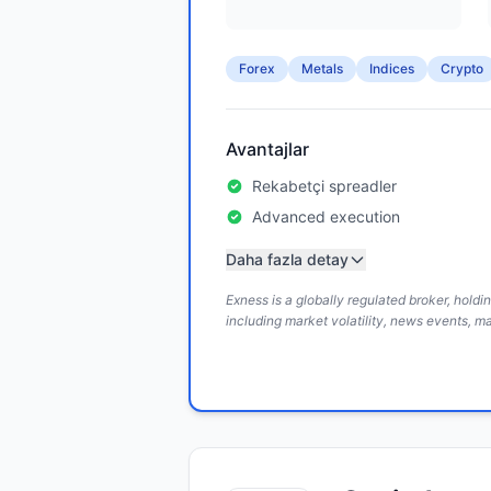
Forex
Metals
Indices
Crypto
Avantajlar
Rekabetçi spreadler
Advanced execution
Daha fazla detay
Exness is a globally regulated broker, hold
including market volatility, news events, m