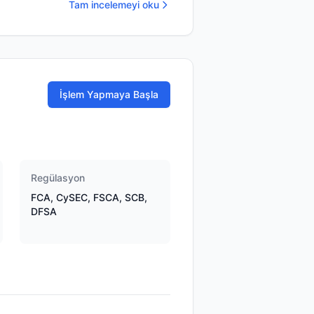
Tam incelemeyi oku
İşlem Yapmaya Başla
Regülasyon
FCA, CySEC, FSCA, SCB,
DFSA