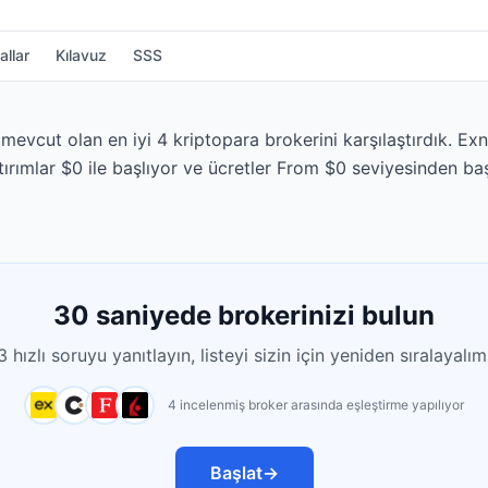
allar
Kılavuz
SSS
 mevcut olan en iyi 4 kriptopara brokerini karşılaştırdık. E
ırımlar $0 ile başlıyor ve ücretler From $0 seviyesinden baş
30 saniyede brokerinizi bulun
3 hızlı soruyu yanıtlayın, listeyi sizin için yeniden sıralayalım
4 incelenmiş broker arasında eşleştirme yapılıyor
Başlat
→