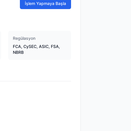
İşlem Yapmaya Başla
Regülasyon
FCA, CySEC, ASIC, FSA,
NBRB