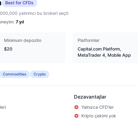
m
Best for CFDs
,000,000 yatırımcı bu brokeri seçti
eneyim:
7
yıl
Minimum depozito
Platformlar
$20
Capital.com Platform,
MetaTrader 4, Mobile App
Commodities
Crypto
Dezavantajlar
eri
Yalnızca CFD'ler
Kripto çekimi yok