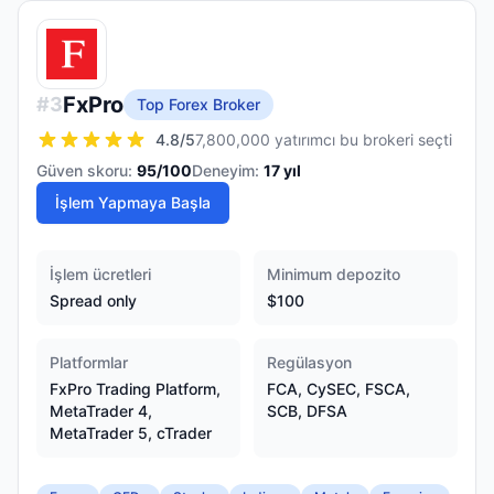
FxPro
#
3
Top Forex Broker
4.8
/5
7,800,000 yatırımcı bu brokeri seçti
Güven skoru:
95
/100
Deneyim:
17
yıl
İşlem Yapmaya Başla
İşlem ücretleri
Minimum depozito
Spread only
$100
Platformlar
Regülasyon
FxPro Trading Platform,
FCA, CySEC, FSCA,
MetaTrader 4,
SCB, DFSA
MetaTrader 5, cTrader