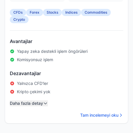
CFDs
Forex
Stocks
Indices
Commodities
Crypto
Avantajlar
Yapay zeka destekli işlem öngörüleri
Komisyonsuz işlem
Dezavantajlar
Yalnızca CFD'ler
Kripto çekimi yok
Daha fazla detay
Tam incelemeyi oku