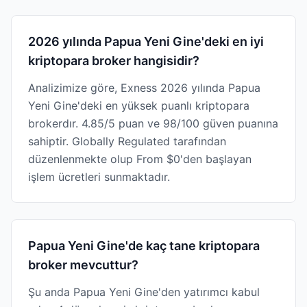
2026 yılında Papua Yeni Gine'deki en iyi
kriptopara broker hangisidir?
Analizimize göre, Exness 2026 yılında Papua
Yeni Gine'deki en yüksek puanlı kriptopara
brokerdır. 4.85/5 puan ve 98/100 güven puanına
sahiptir. Globally Regulated tarafından
düzenlenmekte olup From $0'den başlayan
işlem ücretleri sunmaktadır.
Papua Yeni Gine'de kaç tane kriptopara
broker mevcuttur?
Şu anda Papua Yeni Gine'den yatırımcı kabul