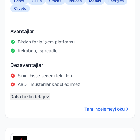
Forex
CFDs
Stocks
Indices
Metals
Energies
Crypto
Avantajlar
Birden fazla işlem platformu
Rekabetçi spreadler
Dezavantajlar
Sınırlı hisse senedi teklifleri
ABD'li müşteriler kabul edilmez
Daha fazla detay
Tam incelemeyi oku