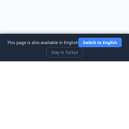
This page is also available in English
Switch to English
Stay in Türkçe
Three Investeers
Ticaret ve finansı, en yeni başlayan dostu borsa simülatör
oyunu ile öğrenin.