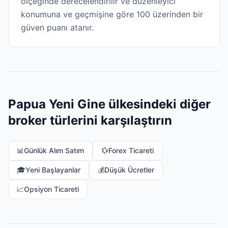
ölçeğinde derecelendirilir ve düzenleyici
konumuna ve geçmişine göre 100 üzerinden bir
güven puanı atanır.
Papua Yeni Gine ülkesindeki diğer
broker türlerini karşılaştırın
📊
Günlük Alım Satım
💱
Forex Ticareti
🎓
Yeni Başlayanlar
💰
Düşük Ücretler
📈
Opsiyon Ticareti