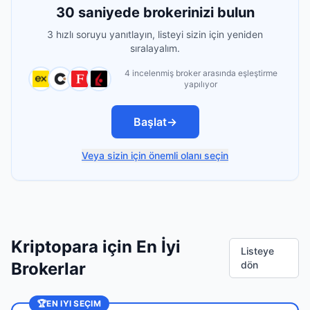
30 saniyede brokerinizi bulun
3 hızlı soruyu yanıtlayın, listeyi sizin için yeniden
sıralayalım.
4 incelenmiş broker arasında eşleştirme
yapılıyor
Başlat
→
Veya sizin için önemli olanı seçin
Kriptopara için En İyi
Listeye
Brokerlar
dön
🏆
EN IYI SEÇIM