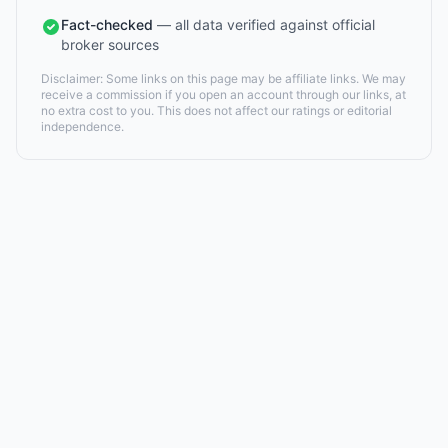
Fact-checked
— all data verified against official
broker sources
Disclaimer: Some links on this page may be affiliate links. We may
receive a commission if you open an account through our links, at
no extra cost to you. This does not affect our ratings or editorial
independence.