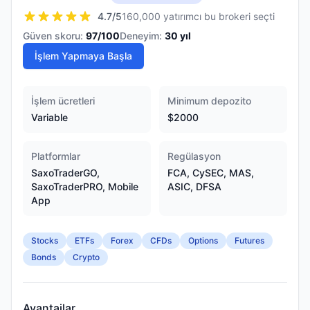
4.7
/5
160,000 yatırımcı bu brokeri seçti
Güven skoru:
97
/100
Deneyim:
30
yıl
İşlem Yapmaya Başla
İşlem ücretleri
Minimum depozito
Variable
$2000
Platformlar
Regülasyon
SaxoTraderGO,
FCA, CySEC, MAS,
SaxoTraderPRO, Mobile
ASIC, DFSA
App
Stocks
ETFs
Forex
CFDs
Options
Futures
Bonds
Crypto
Avantajlar