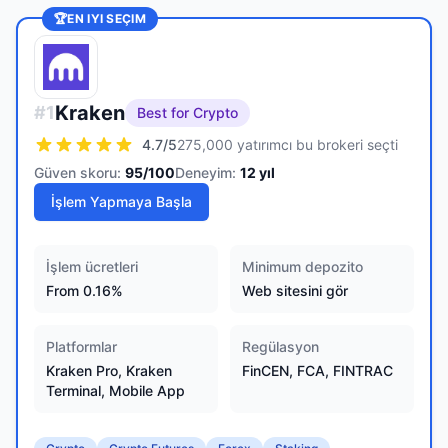
🏆
EN IYI SEÇIM
Kraken
#
1
Best for Crypto
4.7
/5
275,000 yatırımcı bu brokeri seçti
Güven skoru:
95
/100
Deneyim:
12
yıl
İşlem Yapmaya Başla
İşlem ücretleri
Minimum depozito
From 0.16%
Web sitesini gör
Platformlar
Regülasyon
Kraken Pro, Kraken
FinCEN, FCA, FINTRAC
Terminal, Mobile App