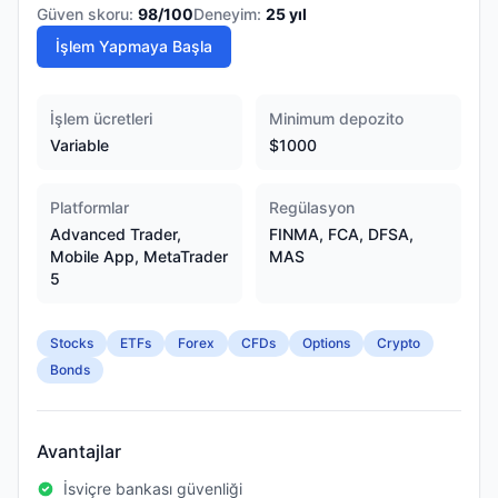
Güven skoru:
98
/100
Deneyim:
25
yıl
İşlem Yapmaya Başla
İşlem ücretleri
Minimum depozito
Variable
$1000
Platformlar
Regülasyon
Advanced Trader,
FINMA, FCA, DFSA,
Mobile App, MetaTrader
MAS
5
Stocks
ETFs
Forex
CFDs
Options
Crypto
Bonds
Avantajlar
İsviçre bankası güvenliği