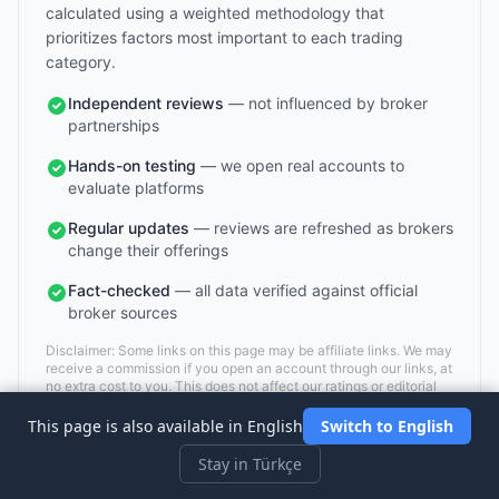
calculated using a weighted methodology that
prioritizes factors most important to each trading
category.
Independent reviews
— not influenced by broker
partnerships
Hands-on testing
— we open real accounts to
evaluate platforms
Regular updates
— reviews are refreshed as brokers
change their offerings
Fact-checked
— all data verified against official
broker sources
Disclaimer: Some links on this page may be affiliate links. We may
receive a commission if you open an account through our links, at
no extra cost to you. This does not affect our ratings or editorial
independence.
This page is also available in English
Switch to English
Stay in Türkçe