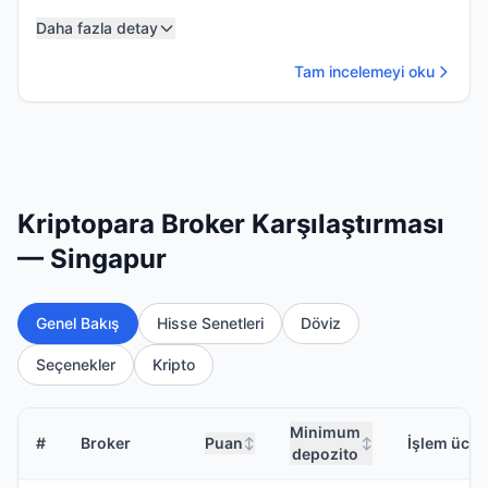
Daha fazla detay
Tam incelemeyi oku
Kriptopara Broker Karşılaştırması
— Singapur
Genel Bakış
Hisse Senetleri
Döviz
Seçenekler
Kripto
Minimum
#
Broker
Puan
İşlem ücret
↕
↕
depozito