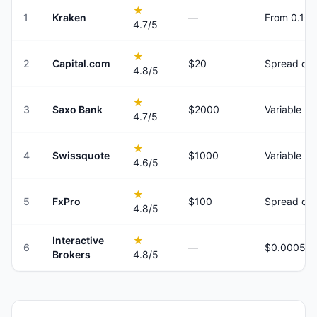
★
1
Kraken
—
From 0.16
4.7
/5
★
2
Capital.com
$20
Spread onl
4.8
/5
★
3
Saxo Bank
$2000
Variable
4.7
/5
★
4
Swissquote
$1000
Variable
4.6
/5
★
5
FxPro
$100
Spread onl
4.8
/5
Interactive
★
6
—
Brokers
4.8
/5