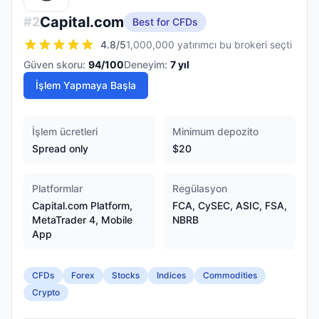
Capital.com
#
2
Best for CFDs
4.8
/5
1,000,000 yatırımcı bu brokeri seçti
Güven skoru:
94
/100
Deneyim:
7
yıl
İşlem Yapmaya Başla
İşlem ücretleri
Minimum depozito
Spread only
$20
Platformlar
Regülasyon
Capital.com Platform,
FCA, CySEC, ASIC, FSA,
MetaTrader 4, Mobile
NBRB
App
CFDs
Forex
Stocks
Indices
Commodities
Crypto