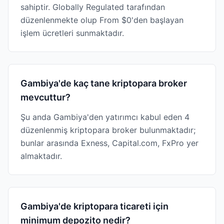
sahiptir. Globally Regulated tarafından
düzenlenmekte olup From $0'den başlayan
işlem ücretleri sunmaktadır.
Gambiya'de kaç tane kriptopara broker
mevcuttur?
Şu anda Gambiya'den yatırımcı kabul eden 4
düzenlenmiş kriptopara broker bulunmaktadır;
bunlar arasında Exness, Capital.com, FxPro yer
almaktadır.
Gambiya'de kriptopara ticareti için
minimum depozito nedir?