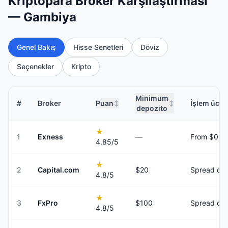
Kriptopara Broker Karşılaştırması
— Gambiya
Genel Bakış
Hisse Senetleri
Döviz
Seçenekler
Kripto
Minimum
#
Broker
Puan
İşlem ücret
↕
↕
depozito
★
1
Exness
—
From $0
4.85
/5
★
2
Capital.com
$20
Spread onl
4.8
/5
★
3
FxPro
$100
Spread onl
4.8
/5