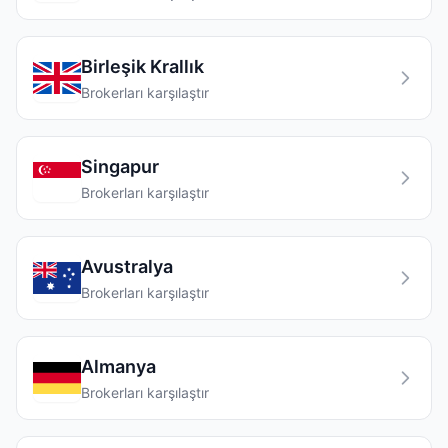
Birleşik Krallık
Brokerları karşılaştır
Singapur
Brokerları karşılaştır
Avustralya
Brokerları karşılaştır
Almanya
Brokerları karşılaştır