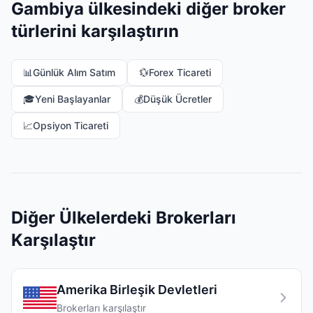
Gambiya ülkesindeki diğer broker
türlerini karşılaştırın
📊
Günlük Alım Satım
💱
Forex Ticareti
🎓
Yeni Başlayanlar
💰
Düşük Ücretler
📈
Opsiyon Ticareti
Diğer Ülkelerdeki Brokerları
Karşılaştır
Amerika Birleşik Devletleri
Brokerları karşılaştır