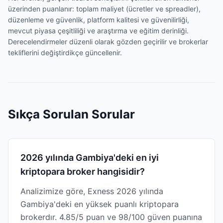
üzerinden puanlanır: toplam maliyet (ücretler ve spreadler),
düzenleme ve güvenlik, platform kalitesi ve güvenilirliği,
mevcut piyasa çeşitliliği ve araştırma ve eğitim derinliği.
Derecelendirmeler düzenli olarak gözden geçirilir ve brokerlar
tekliflerini değiştirdikçe güncellenir.
Sıkça Sorulan Sorular
2026 yılında Gambiya'deki en iyi
kriptopara broker hangisidir?
Analizimize göre, Exness 2026 yılında
Gambiya'deki en yüksek puanlı kriptopara
brokerdır. 4.85/5 puan ve 98/100 güven puanına