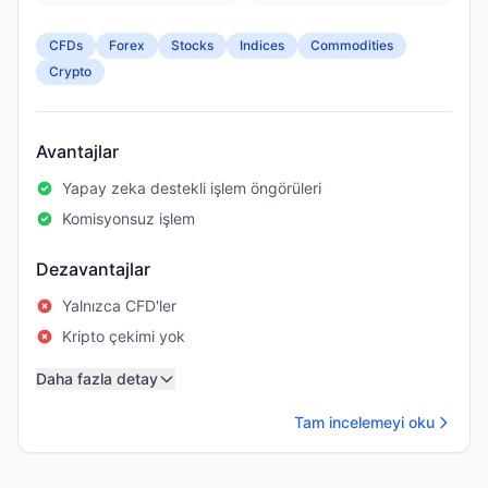
CFDs
Forex
Stocks
Indices
Commodities
Crypto
Avantajlar
Yapay zeka destekli işlem öngörüleri
Komisyonsuz işlem
Dezavantajlar
Yalnızca CFD'ler
Kripto çekimi yok
Daha fazla detay
Tam incelemeyi oku