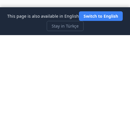
This page is also available in English
Switch to English
Stay in Türkçe
Three Investeers
Ticaret ve finansı, en yeni başlayan dostu borsa simülatör
oyunu ile öğrenin.
Hızlı Bağlantılar
Ana Sayfa