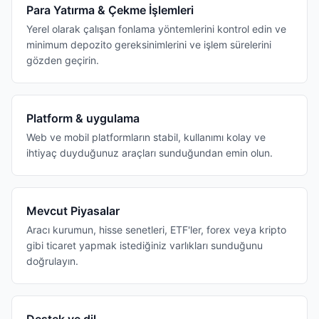
Para Yatırma & Çekme İşlemleri
Yerel olarak çalışan fonlama yöntemlerini kontrol edin ve
minimum depozito gereksinimlerini ve işlem sürelerini
gözden geçirin.
Platform & uygulama
Web ve mobil platformların stabil, kullanımı kolay ve
ihtiyaç duyduğunuz araçları sunduğundan emin olun.
Mevcut Piyasalar
Aracı kurumun, hisse senetleri, ETF'ler, forex veya kripto
gibi ticaret yapmak istediğiniz varlıkları sunduğunu
doğrulayın.