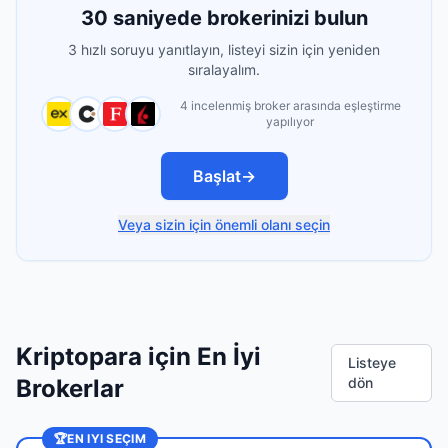
30 saniyede brokerinizi bulun
3 hızlı soruyu yanıtlayın, listeyi sizin için yeniden
sıralayalım.
4 incelenmiş broker arasında eşleştirme
yapılıyor
Başlat
→
Veya sizin için önemli olanı seçin
Kriptopara için En İyi
Listeye
Brokerlar
dön
🏆
EN IYI SEÇIM