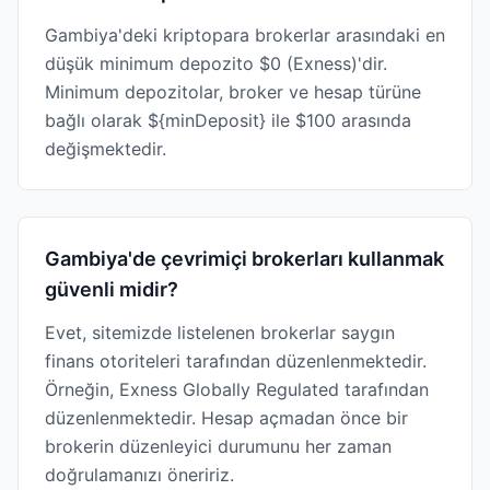
Gambiya'deki kriptopara brokerlar arasındaki en
düşük minimum depozito $0 (Exness)'dir.
Minimum depozitolar, broker ve hesap türüne
bağlı olarak ${minDeposit} ile $100 arasında
değişmektedir.
Gambiya'de çevrimiçi brokerları kullanmak
güvenli midir?
Evet, sitemizde listelenen brokerlar saygın
finans otoriteleri tarafından düzenlenmektedir.
Örneğin, Exness Globally Regulated tarafından
düzenlenmektedir. Hesap açmadan önce bir
brokerin düzenleyici durumunu her zaman
doğrulamanızı öneririz.