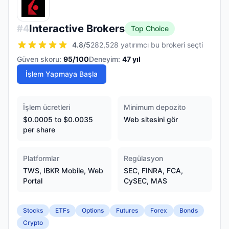
Interactive Brokers
#
4
Top Choice
4.8
/5
282,528 yatırımcı bu brokeri seçti
Güven skoru:
95
/100
Deneyim:
47
yıl
İşlem Yapmaya Başla
İşlem ücretleri
Minimum depozito
$0.0005 to $0.0035
Web sitesini gör
per share
Platformlar
Regülasyon
TWS, IBKR Mobile, Web
SEC, FINRA, FCA,
Portal
CySEC, MAS
Stocks
ETFs
Options
Futures
Forex
Bonds
Crypto