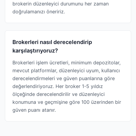
brokerin düzenleyici durumunu her zaman
doğrulamanızı öneririz.
Brokerleri nasıl derecelendirip
karşılaştırıyoruz?
Brokerleri işlem ücretleri, minimum depozitolar,
mevcut platformlar, düzenleyici uyum, kullanıcı
derecelendirmeleri ve güven puanlarına göre
değerlendiriyoruz. Her broker 1-5 yıldız
ölçeğinde derecelendirilir ve düzenleyici
konumuna ve geçmişine göre 100 üzerinden bir
güven puanı atanır.