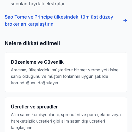
sunulan faydalı ekstralar.
Sao Tome ve Principe ülkesindeki tüm üst düzey
→
brokerları karşılaştırın
Nelere dikkat edilmeli
Düzenleme ve Güvenlik
Aracının, ülkenizdeki müşterilere hizmet verme yetkisine
sahip olduğunu ve müşteri fonlarının uygun şekilde
korunduğunu doğrulayın.
Ücretler ve spreadler
Alım satım komisyonlarını, spreadleri ve para çekme veya
hareketsizlik ücretleri gibi alım satım dışı ücretleri
karşılaştırın.