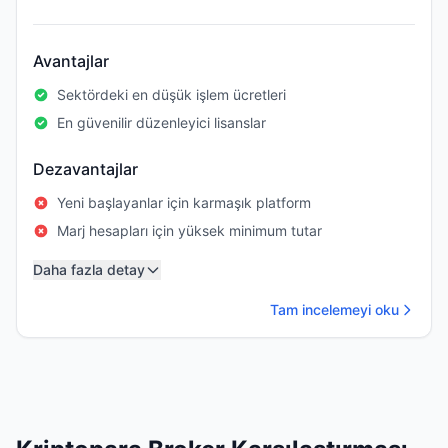
Avantajlar
Sektördeki en düşük işlem ücretleri
En güvenilir düzenleyici lisanslar
Dezavantajlar
Yeni başlayanlar için karmaşık platform
Marj hesapları için yüksek minimum tutar
Daha fazla detay
Tam incelemeyi oku