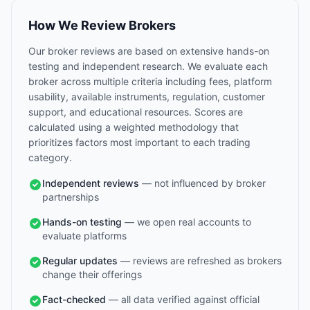
How We Review Brokers
Our broker reviews are based on extensive hands-on
testing and independent research. We evaluate each
broker across multiple criteria including fees, platform
usability, available instruments, regulation, customer
support, and educational resources. Scores are
calculated using a weighted methodology that
prioritizes factors most important to each trading
category.
Independent reviews
— not influenced by broker
partnerships
Hands-on testing
— we open real accounts to
evaluate platforms
Regular updates
— reviews are refreshed as brokers
change their offerings
Fact-checked
— all data verified against official