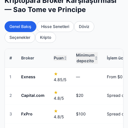
Kriptopara Broker Karşılaştırması
— Sao Tome ve Principe
Genel Bakış
Hisse Senetleri
Döviz
Seçenekler
Kripto
Minimum
#
Broker
Puan
İşlem ücret
↕
↕
depozito
★
1
Exness
—
From $0
4.85
/5
★
2
Capital.com
$20
Spread onl
4.8
/5
★
3
FxPro
$100
Spread onl
4.8
/5