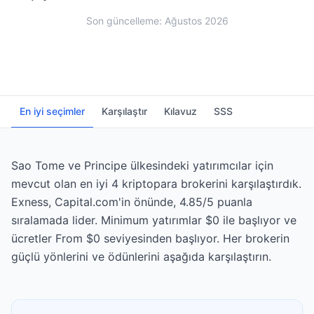
Son güncelleme: Ağustos 2026
En iyi seçimler
Karşılaştır
Kılavuz
SSS
Sao Tome ve Principe ülkesindeki yatırımcılar için
mevcut olan en iyi 4 kriptopara brokerini karşılaştırdık.
Exness, Capital.com'in önünde, 4.85/5 puanla
sıralamada lider. Minimum yatırımlar $0 ile başlıyor ve
ücretler From $0 seviyesinden başlıyor. Her brokerin
güçlü yönlerini ve ödünlerini aşağıda karşılaştırın.