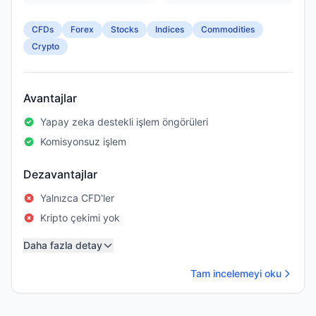
CFDs
Forex
Stocks
Indices
Commodities
Crypto
Avantajlar
Yapay zeka destekli işlem öngörüleri
Komisyonsuz işlem
Dezavantajlar
Yalnızca CFD'ler
Kripto çekimi yok
Daha fazla detay
Tam incelemeyi oku