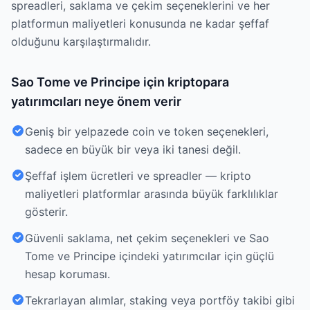
spreadleri, saklama ve çekim seçeneklerini ve her
platformun maliyetleri konusunda ne kadar şeffaf
olduğunu karşılaştırmalıdır.
Sao Tome ve Principe için kriptopara
yatırımcıları neye önem verir
Geniş bir yelpazede coin ve token seçenekleri,
sadece en büyük bir veya iki tanesi değil.
Şeffaf işlem ücretleri ve spreadler — kripto
maliyetleri platformlar arasında büyük farklılıklar
gösterir.
Güvenli saklama, net çekim seçenekleri ve Sao
Tome ve Principe içindeki yatırımcılar için güçlü
hesap koruması.
Tekrarlayan alımlar, staking veya portföy takibi gibi