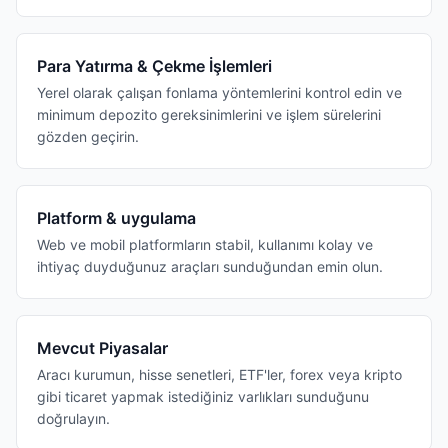
Para Yatırma & Çekme İşlemleri
Yerel olarak çalışan fonlama yöntemlerini kontrol edin ve
minimum depozito gereksinimlerini ve işlem sürelerini
gözden geçirin.
Platform & uygulama
Web ve mobil platformların stabil, kullanımı kolay ve
ihtiyaç duyduğunuz araçları sunduğundan emin olun.
Mevcut Piyasalar
Aracı kurumun, hisse senetleri, ETF'ler, forex veya kripto
gibi ticaret yapmak istediğiniz varlıkları sunduğunu
doğrulayın.