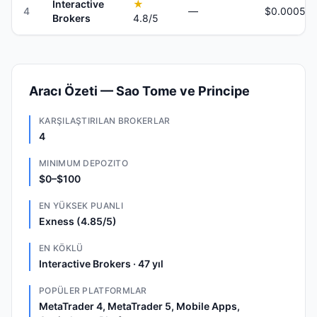
Interactive
★
4
—
Brokers
4.8
/5
Aracı Özeti — Sao Tome ve Principe
KARŞILAŞTIRILAN BROKERLAR
4
MINIMUM DEPOZITO
$0–$100
EN YÜKSEK PUANLI
Exness (4.85/5)
EN KÖKLÜ
Interactive Brokers · 47 yıl
POPÜLER PLATFORMLAR
MetaTrader 4, MetaTrader 5, Mobile Apps,