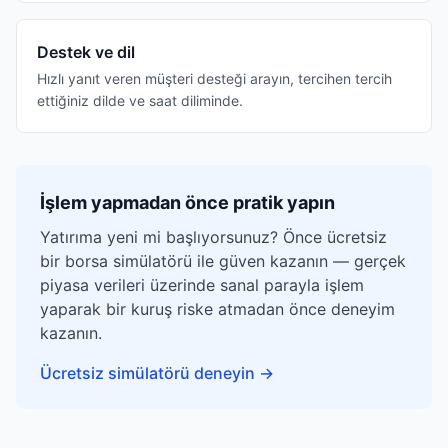
Destek ve dil
Hızlı yanıt veren müşteri desteği arayın, tercihen tercih
ettiğiniz dilde ve saat diliminde.
İşlem yapmadan önce pratik yapın
Yatırıma yeni mi başlıyorsunuz? Önce ücretsiz
bir borsa simülatörü ile güven kazanın — gerçek
piyasa verileri üzerinde sanal parayla işlem
yaparak bir kuruş riske atmadan önce deneyim
kazanın.
Ücretsiz simülatörü deneyin
→