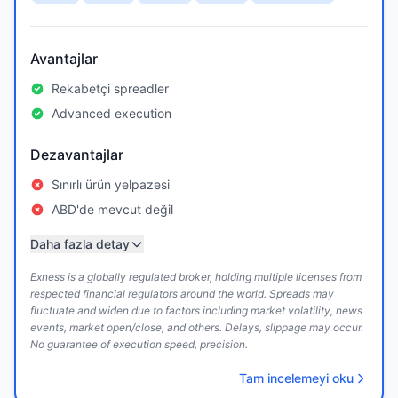
Avantajlar
Rekabetçi spreadler
Advanced execution
Dezavantajlar
Sınırlı ürün yelpazesi
ABD'de mevcut değil
Daha fazla detay
Exness is a globally regulated broker, holding multiple licenses from
respected financial regulators around the world. Spreads may
fluctuate and widen due to factors including market volatility, news
events, market open/close, and others. Delays, slippage may occur.
No guarantee of execution speed, precision.
Tam incelemeyi oku