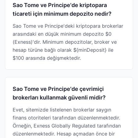
Sao Tome ve Principe'de kriptopara
ticareti için minimum depozito nedir?
Sao Tome ve Principe'deki kriptopara brokerlar
arasındaki en düşük minimum depozito $0
(Exness)'dir. Minimum depozitolar, broker ve
hesap türüne bağlı olarak ${minDeposit} ile
$100 arasında değişmektedir.
Sao Tome ve Principe'de çevrimiçi
brokerları kullanmak güvenli midir?
Evet, sitemizde listelenen brokerlar saygın
finans otoriteleri tarafından düzenlenmektedir.
Örneğin, Exness Globally Regulated tarafından
düzenlenmektedir. Hesap açmadan önce bir