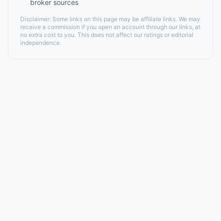
broker sources
Disclaimer: Some links on this page may be affiliate links. We may
receive a commission if you open an account through our links, at
no extra cost to you. This does not affect our ratings or editorial
independence.