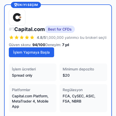
🏆
EN IYI SEÇIM
Capital.com
#
1
Best for CFDs
4.8
/5
1,000,000 yatırımcı bu brokeri seçti
Güven skoru:
94
/100
Deneyim:
7
yıl
İşlem Yapmaya Başla
İşlem ücretleri
Minimum depozito
Spread only
$20
Platformlar
Regülasyon
Capital.com Platform,
FCA, CySEC, ASIC,
MetaTrader 4, Mobile
FSA, NBRB
App