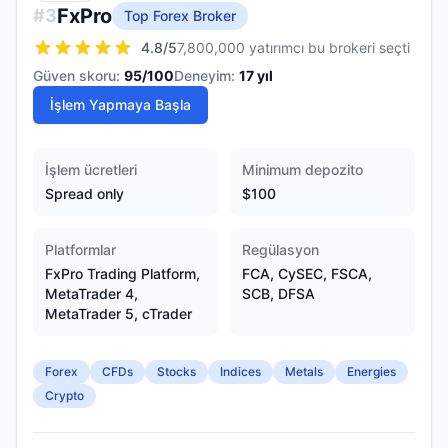
FxPro
#
3
Top Forex Broker
4.8
/5
7,800,000 yatırımcı bu brokeri seçti
Güven skoru:
95
/100
Deneyim:
17
yıl
İşlem Yapmaya Başla
İşlem ücretleri
Minimum depozito
Spread only
$100
Platformlar
Regülasyon
FxPro Trading Platform,
FCA, CySEC, FSCA,
MetaTrader 4,
SCB, DFSA
MetaTrader 5, cTrader
Forex
CFDs
Stocks
Indices
Metals
Energies
Crypto