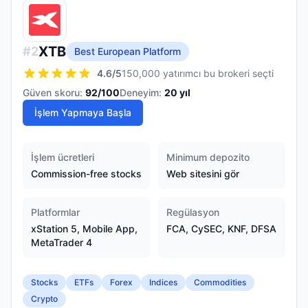
XTB
#
2
Best European Platform
4.6
/5
150,000 yatırımcı bu brokeri seçti
Güven skoru:
92
/100
Deneyim:
20
yıl
İşlem Yapmaya Başla
İşlem ücretleri
Minimum depozito
Commission-free stocks
Web sitesini gör
Platformlar
Regülasyon
xStation 5, Mobile App,
FCA, CySEC, KNF, DFSA
MetaTrader 4
Stocks
ETFs
Forex
Indices
Commodities
Crypto