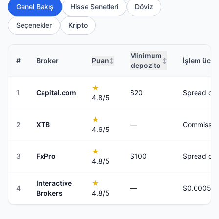
Genel Bakış
Hisse Senetleri
Döviz
Seçenekler
Kripto
Minimum
#
Broker
Puan
İşlem ücret
↕
↕
depozito
★
1
Capital.com
$20
Spread onl
4.8
/5
★
2
XTB
—
Commission
4.6
/5
★
3
FxPro
$100
Spread onl
4.8
/5
Interactive
★
4
—
Brokers
4.8
/5