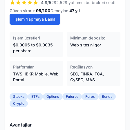
4.8
/5
282,528 yatırımcı bu brokeri seçti
Güven skoru:
95
/100
Deneyim:
47
yıl
İşlem Yapmaya Başla
İşlem ücretleri
Minimum depozito
$0.0005 to $0.0035
Web sitesini gör
per share
Platformlar
Regülasyon
TWS, IBKR Mobile, Web
SEC, FINRA, FCA,
Portal
CySEC, MAS
Stocks
ETFs
Options
Futures
Forex
Bonds
Crypto
Avantajlar