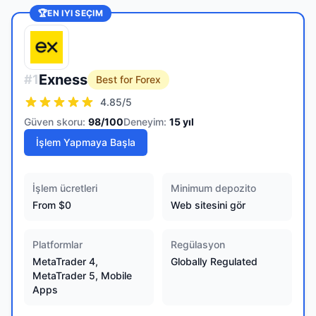
🏆
EN IYI SEÇIM
Exness
#
1
Best for Forex
4.85
/5
Güven skoru:
98
/100
Deneyim:
15
yıl
İşlem Yapmaya Başla
İşlem ücretleri
Minimum depozito
From $0
Web sitesini gör
Platformlar
Regülasyon
MetaTrader 4,
Globally Regulated
MetaTrader 5, Mobile
Apps