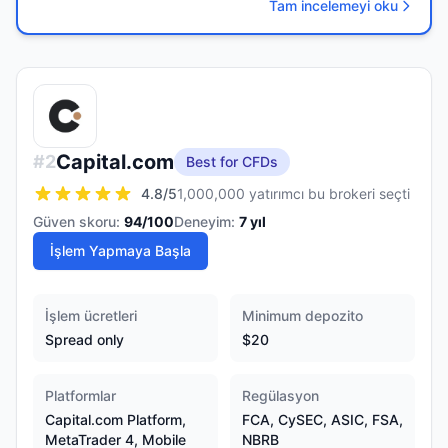
Tam incelemeyi oku
Capital.com
#
2
Best for CFDs
4.8
/5
1,000,000 yatırımcı bu brokeri seçti
Güven skoru:
94
/100
Deneyim:
7
yıl
İşlem Yapmaya Başla
İşlem ücretleri
Minimum depozito
Spread only
$20
Platformlar
Regülasyon
Capital.com Platform,
FCA, CySEC, ASIC, FSA,
MetaTrader 4, Mobile
NBRB