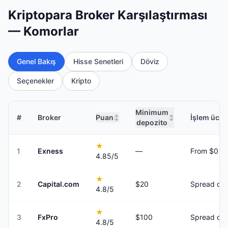
Kriptopara Broker Karşılaştırması
— Komorlar
Genel Bakış
Hisse Senetleri
Döviz
Seçenekler
Kripto
Minimum
#
Broker
Puan
İşlem ücret
↕
↕
depozito
★
1
Exness
—
From $0
4.85
/5
★
2
Capital.com
$20
Spread onl
4.8
/5
★
3
FxPro
$100
Spread onl
4.8
/5