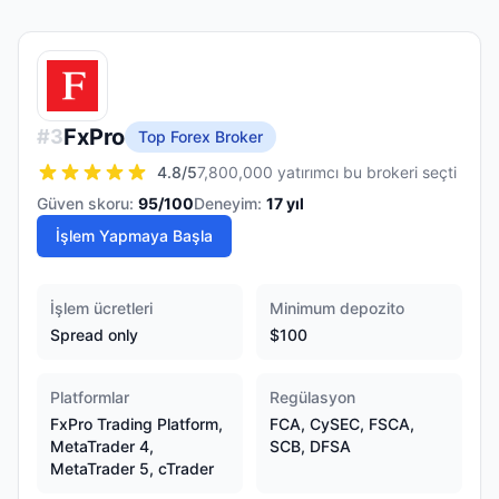
FxPro
#
3
Top Forex Broker
4.8
/5
7,800,000 yatırımcı bu brokeri seçti
Güven skoru:
95
/100
Deneyim:
17
yıl
İşlem Yapmaya Başla
İşlem ücretleri
Minimum depozito
Spread only
$100
Platformlar
Regülasyon
FxPro Trading Platform,
FCA, CySEC, FSCA,
MetaTrader 4,
SCB, DFSA
MetaTrader 5, cTrader