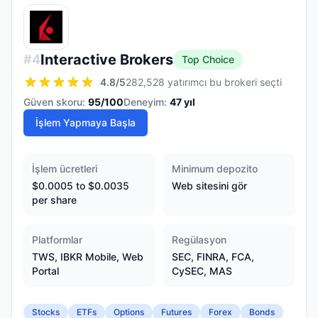
Interactive Brokers
#
4
Top Choice
4.8
/5
282,528 yatırımcı bu brokeri seçti
Güven skoru:
95
/100
Deneyim:
47
yıl
İşlem Yapmaya Başla
İşlem ücretleri
Minimum depozito
$0.0005 to $0.0035
Web sitesini gör
per share
Platformlar
Regülasyon
TWS, IBKR Mobile, Web
SEC, FINRA, FCA,
Portal
CySEC, MAS
Stocks
ETFs
Options
Futures
Forex
Bonds