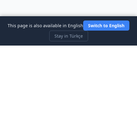
This page is also available in English
Switch to English
Stay in Türkçe
Three Investeers
Ticaret ve finansı, en yeni başlayan dostu borsa simülatör
oyunu ile öğrenin.
Hızlı Bağlantılar
Ana Sayfa