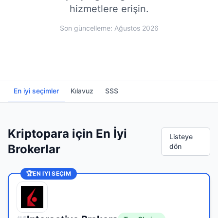
hizmetlere erişin.
Son güncelleme: Ağustos 2026
En iyi seçimler
Kılavuz
SSS
Kriptopara için En İyi
Listeye
Brokerlar
dön
🏆
EN IYI SEÇIM