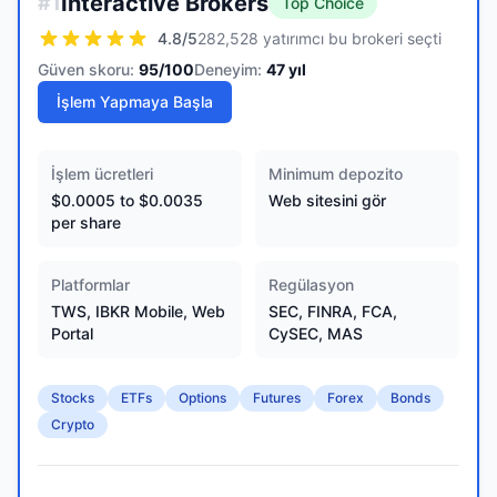
Interactive Brokers
#
1
Top Choice
4.8
/5
282,528 yatırımcı bu brokeri seçti
Güven skoru:
95
/100
Deneyim:
47
yıl
İşlem Yapmaya Başla
İşlem ücretleri
Minimum depozito
$0.0005 to $0.0035
Web sitesini gör
per share
Platformlar
Regülasyon
TWS, IBKR Mobile, Web
SEC, FINRA, FCA,
Portal
CySEC, MAS
Stocks
ETFs
Options
Futures
Forex
Bonds
Crypto