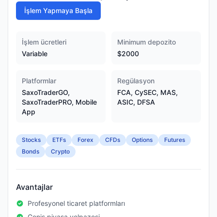
İşlem Yapmaya Başla
İşlem ücretleri
Minimum depozito
Variable
$2000
Platformlar
Regülasyon
SaxoTraderGO,
FCA, CySEC, MAS,
SaxoTraderPRO, Mobile
ASIC, DFSA
App
Stocks
ETFs
Forex
CFDs
Options
Futures
Bonds
Crypto
Avantajlar
Profesyonel ticaret platformları
Geniş piyasa yelpazesi