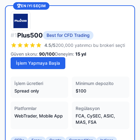
🏆
EN IYI SEÇIM
Plus500
#
1
Best for CFD Trading
4.5
/5
200,000 yatırımcı bu brokeri seçti
Güven skoru:
90
/100
Deneyim:
15
yıl
İşlem Yapmaya Başla
İşlem ücretleri
Minimum depozito
Spread only
$100
Platformlar
Regülasyon
WebTrader, Mobile App
FCA, CySEC, ASIC,
MAS, FSA