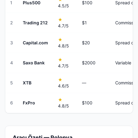
1
Plus500
$100
Spread onl
4.5
/5
★
2
Trading 212
$1
Commission
4.7
/5
★
3
Capital.com
$20
Spread onl
4.8
/5
★
4
Saxo Bank
$2000
Variable
4.7
/5
★
5
XTB
—
Commission
4.6
/5
★
6
FxPro
$100
Spread onl
4.8
/5
Aracı Özeti — Polonya