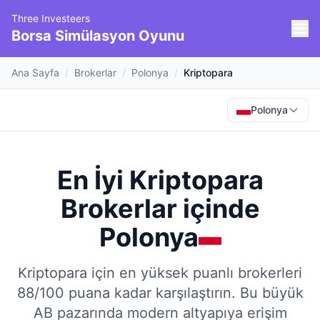
Three Investeers
Borsa Simülasyon Oyunu
Ana Sayfa
/
Brokerlar
/
Polonya
/
Kriptopara
Polonya
En İyi Kriptopara
Brokerlar
içinde
Polonya
Kriptopara için en yüksek puanlı brokerleri
88/100 puana kadar karşılaştırın.
Bu büyük
AB pazarında modern altyapıya erişim