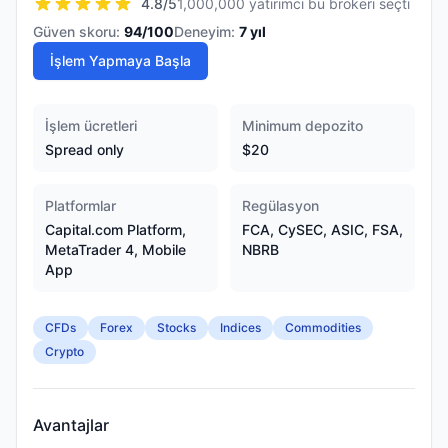
4.8
/5
1,000,000 yatırımcı bu brokeri seçti
Güven skoru:
94
/100
Deneyim:
7
yıl
İşlem Yapmaya Başla
İşlem ücretleri
Minimum depozito
Spread only
$20
Platformlar
Regülasyon
Capital.com Platform,
FCA, CySEC, ASIC, FSA,
MetaTrader 4, Mobile
NBRB
App
CFDs
Forex
Stocks
Indices
Commodities
Crypto
Avantajlar