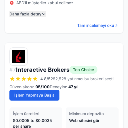
ABD'li müşteriler kabul edilmez
Daha fazla detay
Tam incelemeyi oku
Interactive Brokers
#
7
Top Choice
4.8
/5
282,528 yatırımcı bu brokeri seçti
Güven skoru:
95
/100
Deneyim:
47
yıl
İşlem Yapmaya Başla
İşlem ücretleri
Minimum depozito
$0.0005 to $0.0035
Web sitesini gör
per share