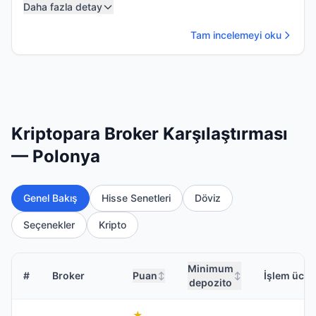
Daha fazla detay
Tam incelemeyi oku
Kriptopara Broker Karşılaştırması
— Polonya
Genel Bakış
Hisse Senetleri
Döviz
Seçenekler
Kripto
Minimum
#
Broker
Puan
İşlem ücret
↕
↕
depozito
★