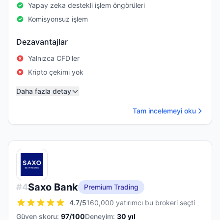
Yapay zeka destekli işlem öngörüleri
Komisyonsuz işlem
Dezavantajlar
Yalnızca CFD'ler
Kripto çekimi yok
Daha fazla detay
Tam incelemeyi oku
Saxo Bank
#
4
Premium Trading
4.7
/5
160,000 yatırımcı bu brokeri seçti
Güven skoru:
97
/100
Deneyim:
30
yıl