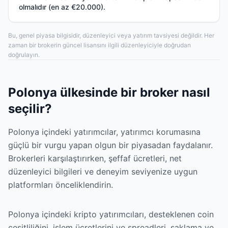
olmalıdır (en az €20.000).
Bu, genel piyasa bilgisidir, düzenleyici veya yatırım tavsiyesi değildir. Her
zaman bir brokerin güncel lisansını ilgili düzenleyiciyle doğrudan
doğrulayın.
Polonya ülkesinde bir broker nasıl
seçilir?
Polonya içindeki yatırımcılar, yatırımcı korumasına
güçlü bir vurgu yapan olgun bir piyasadan faydalanır.
Brokerleri karşılaştırırken, şeffaf ücretleri, net
düzenleyici bilgileri ve deneyim seviyenize uygun
platformları önceliklendirin.
Polonya içindeki kripto yatırımcıları, desteklenen coin
çeşitliliğini, işlem ücretlerini ve spreadleri, saklama ve