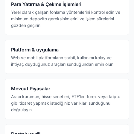
Para Yatırma & Çekme İşlemleri
Yerel olarak çalışan fonlama yöntemlerini kontrol edin ve
minimum depozito gereksinimlerini ve işlem sürelerini
gözden geçirin.
Platform & uygulama
Web ve mobil platformların stabil, kullanımı kolay ve
ihtiyaç duyduğunuz araçları sunduğundan emin olun.
Mevcut Piyasalar
Aracı kurumun, hisse senetleri, ETF'ler, forex veya kripto
gibi ticaret yapmak istediğiniz varlıkları sunduğunu
doğrulayın.