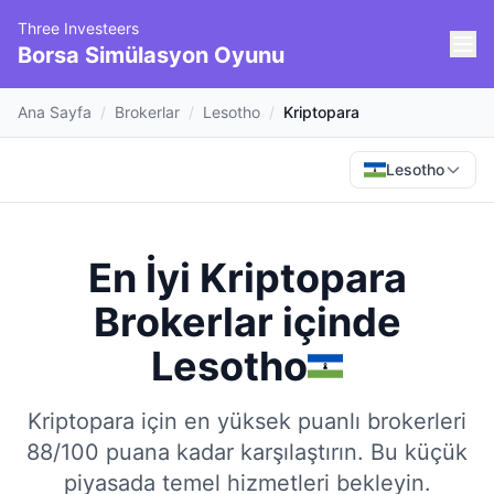
Three Investeers
Borsa Simülasyon Oyunu
Ana Sayfa
/
Brokerlar
/
Lesotho
/
Kriptopara
Lesotho
En İyi Kriptopara
Brokerlar
içinde
Lesotho
Kriptopara için en yüksek puanlı brokerleri
88/100 puana kadar karşılaştırın.
Bu küçük
piyasada temel hizmetleri bekleyin.