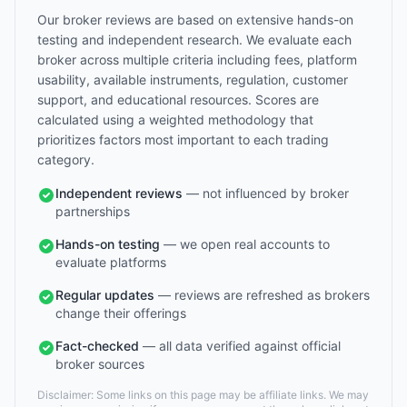
Our broker reviews are based on extensive hands-on
testing and independent research. We evaluate each
broker across multiple criteria including fees, platform
usability, available instruments, regulation, customer
support, and educational resources. Scores are
calculated using a weighted methodology that
prioritizes factors most important to each trading
category.
Independent reviews
— not influenced by broker
partnerships
Hands-on testing
— we open real accounts to
evaluate platforms
Regular updates
— reviews are refreshed as brokers
change their offerings
Fact-checked
— all data verified against official
broker sources
Disclaimer: Some links on this page may be affiliate links. We may