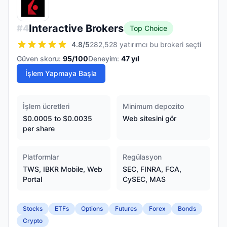
Interactive Brokers
#
4
Top Choice
4.8
/5
282,528 yatırımcı bu brokeri seçti
Güven skoru:
95
/100
Deneyim:
47
yıl
İşlem Yapmaya Başla
İşlem ücretleri
Minimum depozito
$0.0005 to $0.0035
Web sitesini gör
per share
Platformlar
Regülasyon
TWS, IBKR Mobile, Web
SEC, FINRA, FCA,
Portal
CySEC, MAS
Stocks
ETFs
Options
Futures
Forex
Bonds
Crypto