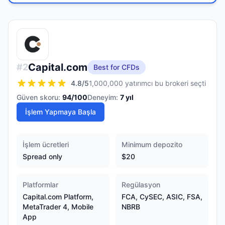
Capital.com
#
2
Best for CFDs
4.8
/5
1,000,000 yatırımcı bu brokeri seçti
Güven skoru:
94
/100
Deneyim:
7
yıl
İşlem Yapmaya Başla
İşlem ücretleri
Minimum depozito
Spread only
$20
Platformlar
Regülasyon
Capital.com Platform,
FCA, CySEC, ASIC, FSA,
MetaTrader 4, Mobile
NBRB
App