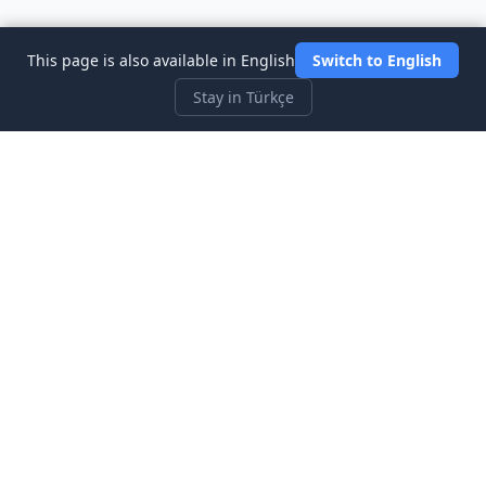
This page is also available in English
Switch to English
Stay in Türkçe
Three Investeers
Ticaret ve finansı, en yeni başlayan dostu borsa simülatör
oyunu ile öğrenin.
Hızlı Bağlantılar
Ana Sayfa