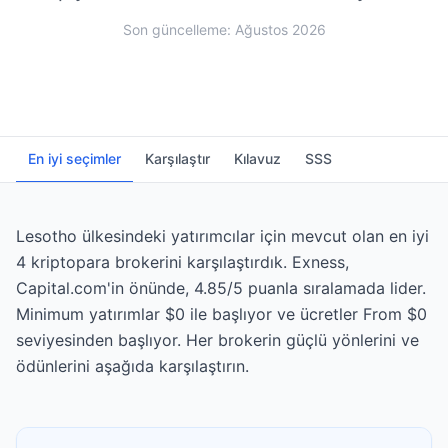
Son güncelleme: Ağustos 2026
En iyi seçimler
Karşılaştır
Kılavuz
SSS
Lesotho ülkesindeki yatırımcılar için mevcut olan en iyi
4 kriptopara brokerini karşılaştırdık. Exness,
Capital.com'in önünde, 4.85/5 puanla sıralamada lider.
Minimum yatırımlar $0 ile başlıyor ve ücretler From $0
seviyesinden başlıyor. Her brokerin güçlü yönlerini ve
ödünlerini aşağıda karşılaştırın.