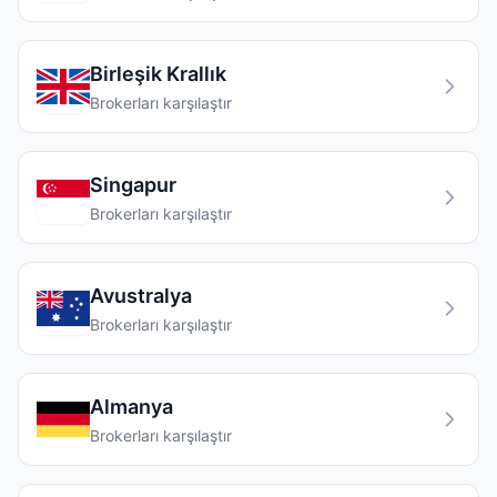
Birleşik Krallık
Brokerları karşılaştır
Singapur
Brokerları karşılaştır
Avustralya
Brokerları karşılaştır
Almanya
Brokerları karşılaştır