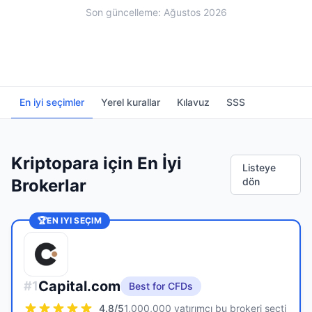
Son güncelleme: Ağustos 2026
En iyi seçimler
Yerel kurallar
Kılavuz
SSS
Kriptopara için En İyi
Listeye
Brokerlar
dön
🏆
EN IYI SEÇIM
Capital.com
#
1
Best for CFDs
4.8
/5
1,000,000 yatırımcı bu brokeri seçti