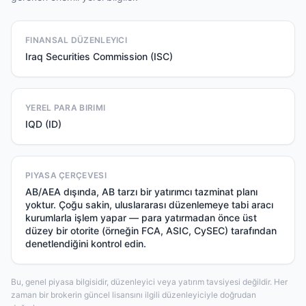
FINANSAL DÜZENLEYICI
Iraq Securities Commission (ISC)
YEREL PARA BIRIMI
IQD (ID)
PIYASA ÇERÇEVESI
AB/AEA dışında, AB tarzı bir yatırımcı tazminat planı
yoktur. Çoğu sakin, uluslararası düzenlemeye tabi aracı
kurumlarla işlem yapar — para yatırmadan önce üst
düzey bir otorite (örneğin FCA, ASIC, CySEC) tarafından
denetlendiğini kontrol edin.
Bu, genel piyasa bilgisidir, düzenleyici veya yatırım tavsiyesi değildir. Her
zaman bir brokerin güncel lisansını ilgili düzenleyiciyle doğrudan