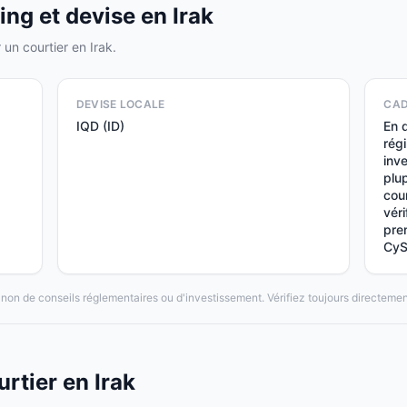
ng et devise en Irak
 un courtier en Irak.
DEVISE LOCALE
CAD
IQD (ID)
En d
rég
inv
plu
cour
véri
pre
CyS
et non de conseils réglementaires ou d'investissement. Vérifiez toujours directem
rtier en Irak