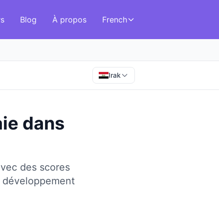
rs
Blog
À propos
French
Irak
aie
dans
avec des scores
le développement