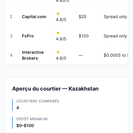
4.85
/5
★
2
Capital.com
$20
Spread only
4.8
/5
★
3
FxPro
$100
Spread only
4.8
/5
Interactive
★
4
—
Brokers
4.8
/5
Aperçu du courtier — Kazakhstan
COURTIERS COMPARÉS
4
DÉPÔT MINIMUM
$0–$100