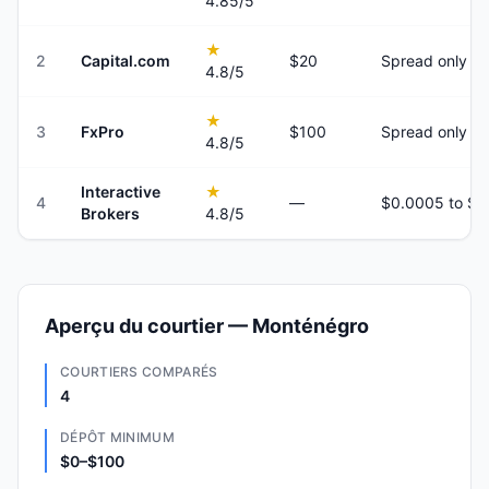
4.85
/5
★
2
Capital.com
$20
Spread only
4.8
/5
★
3
FxPro
$100
Spread only
4.8
/5
Interactive
★
4
—
Brokers
4.8
/5
Aperçu du courtier — Monténégro
COURTIERS COMPARÉS
4
DÉPÔT MINIMUM
$0–$100