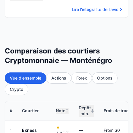
Lire l'intégralité de l'avis
Comparaison des courtiers
Cryptomonnaie — Monténégro
Vue d'ensemble
Actions
Forex
Options
Crypto
Dépôt
#
Courtier
Note
Frais de tradi
↕
↕
min.
★
1
Exness
—
From $0