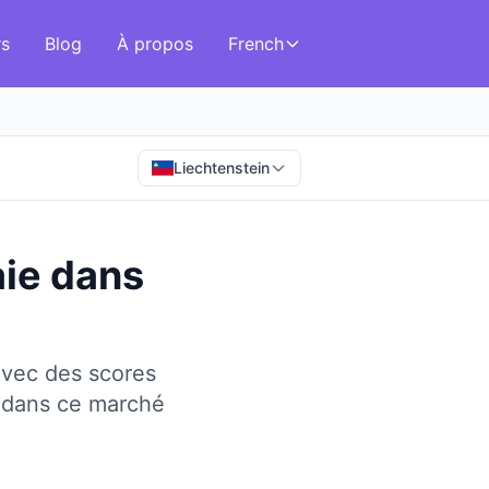
rs
Blog
À propos
French
Liechtenstein
aie
dans
avec des scores
 dans ce marché