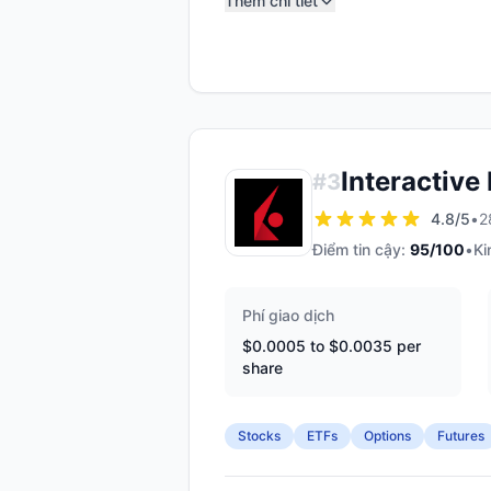
Thêm chi tiết
Interactive
#
3
4.8
/5
•
2
Điểm tin cậy:
95
/100
•
Ki
Phí giao dịch
$0.0005 to $0.0035 per
share
Stocks
ETFs
Options
Futures