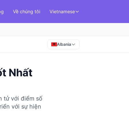
og
Về chúng tôi
Vietnamese
Albania
ốt Nhất
n tử với điểm số
riển với sự hiện