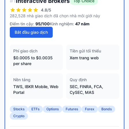
Interactive Brokers
#
1
Top Choice
4.8
/5
282,528 nhà giao dịch đã chọn nhà môi giới này
Điểm tin cậy:
95
/100
Kinh nghiệm:
47
năm
Bắt đầu giao dịch
Phí giao dịch
Tiền gửi tối thiểu
$0.0005 to $0.0035
Xem trang web
per share
Nền tảng
Quy định
TWS, IBKR Mobile, Web
SEC, FINRA, FCA,
Portal
CySEC, MAS
Stocks
ETFs
Options
Futures
Forex
Bonds
Crypto