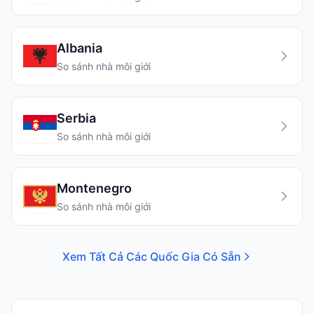
Albania
So sánh nhà môi giới
Serbia
So sánh nhà môi giới
Montenegro
So sánh nhà môi giới
Xem Tất Cả Các Quốc Gia Có Sẵn