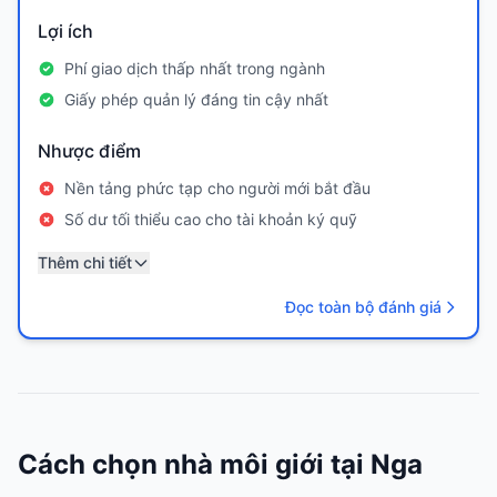
Lợi ích
Phí giao dịch thấp nhất trong ngành
Giấy phép quản lý đáng tin cậy nhất
Nhược điểm
Nền tảng phức tạp cho người mới bắt đầu
Số dư tối thiểu cao cho tài khoản ký quỹ
Thêm chi tiết
Đọc toàn bộ đánh giá
Cách chọn nhà môi giới tại Nga