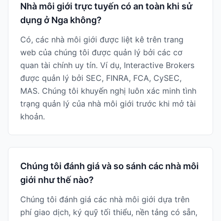
Nhà môi giới trực tuyến có an toàn khi sử
dụng ở Nga không?
Có, các nhà môi giới được liệt kê trên trang
web của chúng tôi được quản lý bởi các cơ
quan tài chính uy tín. Ví dụ, Interactive Brokers
được quản lý bởi SEC, FINRA, FCA, CySEC,
MAS. Chúng tôi khuyến nghị luôn xác minh tình
trạng quản lý của nhà môi giới trước khi mở tài
khoản.
Chúng tôi đánh giá và so sánh các nhà môi
giới như thế nào?
Chúng tôi đánh giá các nhà môi giới dựa trên
phí giao dịch, ký quỹ tối thiểu, nền tảng có sẵn,