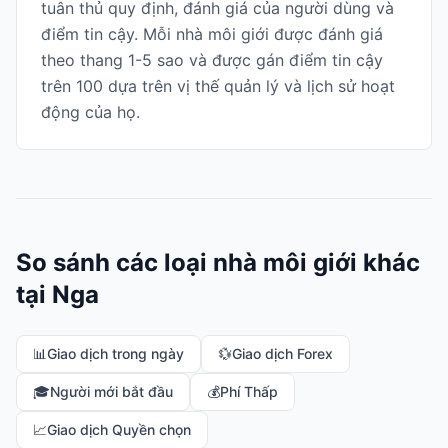
tuân thủ quy định, đánh giá của người dùng và
điểm tin cậy. Mỗi nhà môi giới được đánh giá
theo thang 1-5 sao và được gán điểm tin cậy
trên 100 dựa trên vị thế quản lý và lịch sử hoạt
động của họ.
So sánh các loại nhà môi giới khác
tại Nga
📊
Giao dịch trong ngày
💱
Giao dịch Forex
🎓
Người mới bắt đầu
💰
Phí Thấp
📈
Giao dịch Quyền chọn