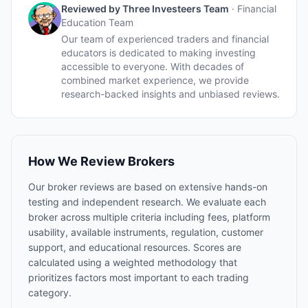
Reviewed by
Three Investeers Team
·
Financial
Education Team
Our team of experienced traders and financial
educators is dedicated to making investing
accessible to everyone. With decades of
combined market experience, we provide
research-backed insights and unbiased reviews.
How We Review Brokers
Our broker reviews are based on extensive hands-on
testing and independent research. We evaluate each
broker across multiple criteria including fees, platform
usability, available instruments, regulation, customer
support, and educational resources. Scores are
calculated using a weighted methodology that
prioritizes factors most important to each trading
category.