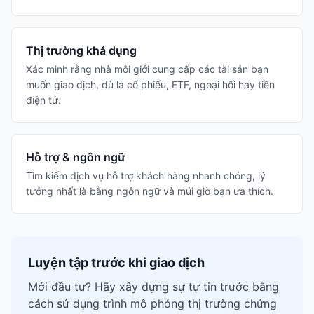
Thị trường khả dụng
Xác minh rằng nhà môi giới cung cấp các tài sản bạn
muốn giao dịch, dù là cổ phiếu, ETF, ngoại hối hay tiền
điện tử.
Hỗ trợ & ngôn ngữ
Tìm kiếm dịch vụ hỗ trợ khách hàng nhanh chóng, lý
tưởng nhất là bằng ngôn ngữ và múi giờ bạn ưa thích.
Luyện tập trước khi giao dịch
Mới đầu tư? Hãy xây dựng sự tự tin trước bằng
cách sử dụng trình mô phỏng thị trường chứng