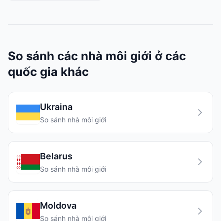
So sánh các nhà môi giới ở các
quốc gia khác
Ukraina
So sánh nhà môi giới
Belarus
So sánh nhà môi giới
Moldova
So sánh nhà môi giới