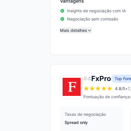
Vantagens
Insights de negociação com IA
Negociação sem comissão
Mais detalhes
FxPro
#
4
Top Fore
4.8
/5
•
7
Pontuação de confiança:
Taxas de negociação
Spread only