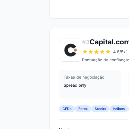
Capital.co
#
3
4.8
/5
•
1
Pontuação de confiança:
Taxas de negociação
Spread only
CFDs
Forex
Stocks
Indices