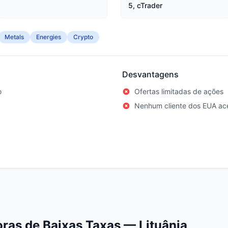
5, cTrader
Metals
Energies
Crypto
Desvantagens
o
Ofertas limitadas de ações
Nenhum cliente dos EUA ace
ras de Baixas Taxas — Lituânia