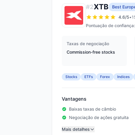
XTB
#
2
Best Europ
4.6
/5
•
1
Pontuação de confiança:
Taxas de negociação
Commission-free stocks
Stocks
ETFs
Forex
Indices
Vantagens
Baixas taxas de câmbio
Negociação de ações gratuita
Mais detalhes