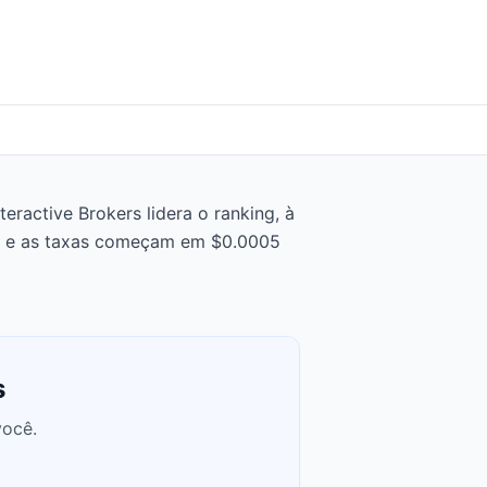
eractive Brokers lidera o ranking, à
0, e as taxas começam em $0.0005
s
você.