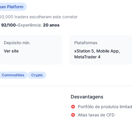
ean Platform
50,000 traders escolheram este corretor
92
/100
•
Experiência:
20
anos
Depósito mín.
Plataformas
Ver site
xStation 5, Mobile App,
MetaTrader 4
Commodities
Crypto
Desvantagens
Portfólio de produtos limita
Altas taxas de CFD