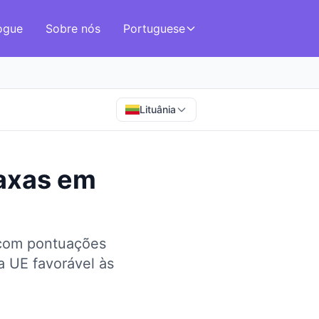
ogue
Sobre nós
Portuguese
Lituânia
axas
em
 com pontuações
 UE favorável às