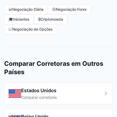
📊
Negociação Diária
💱
Negociação Forex
🎓
Iniciantes
₿
Criptomoeda
📈
Negociação de Opções
Comparar Corretoras em Outros
Países
Estados Unidos
Comparar corretores
Reino Unido