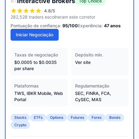
Interactive Brokers
#
1
Top Choice
4.8
/5
282,528 traders escolheram este corretor
Pontuação de confiança:
95
/100
Experiência:
47
anos
Iniciar Negociação
Taxas de negociação
Depósito mín.
$0.0005 to $0.0035
Ver site
per share
Plataformas
Regulamentação
TWS, IBKR Mobile, Web
SEC, FINRA, FCA,
Portal
CySEC, MAS
Stocks
ETFs
Options
Futures
Forex
Bonds
Crypto