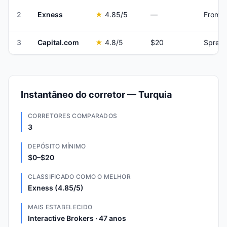
2
Exness
★
4.85
/5
—
From 
3
Capital.com
★
4.8
/5
$20
Spread
Instantâneo do corretor — Turquia
CORRETORES COMPARADOS
3
DEPÓSITO MÍNIMO
$0–$20
CLASSIFICADO COMO O MELHOR
Exness (4.85/5)
MAIS ESTABELECIDO
Interactive Brokers · 47 anos