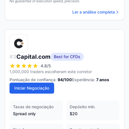
No guarantee of execution speed, precision.
Ler a análise completa
Capital.com
#
3
Best for CFDs
4.8
/5
1,000,000 traders escolheram este corretor
Pontuação de confiança:
94
/100
Experiência:
7
anos
Iniciar Negociação
Taxas de negociação
Depósito mín.
Spread only
$20