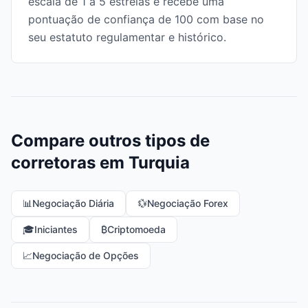
escala de 1 a 5 estrelas e recebe uma
pontuação de confiança de 100 com base no
seu estatuto regulamentar e histórico.
Compare outros tipos de
corretoras em Turquia
📊
Negociação Diária
💱
Negociação Forex
🎓
Iniciantes
₿
Criptomoeda
📈
Negociação de Opções