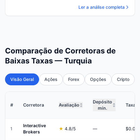
Ler a análise completa
Comparação de Corretoras de
Baixas Taxas — Turquia
Visão Geral
Ações
Forex
Opções
Cripto
Depósito
#
Corretora
Avaliação
Taxas 
↕
↕
mín.
Interactive
1
★
4.8
/5
—
Brokers