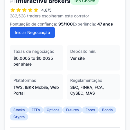
Interactive Brokers
#
1
Top Choice
4.8
/5
282,528 traders escolheram este corretor
Pontuação de confiança:
95
/100
Experiência:
47
anos
Iniciar Negociação
Taxas de negociação
Depósito mín.
$0.0005 to $0.0035
Ver site
per share
Plataformas
Regulamentação
TWS, IBKR Mobile, Web
SEC, FINRA, FCA,
Portal
CySEC, MAS
Stocks
ETFs
Options
Futures
Forex
Bonds
Crypto