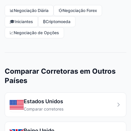
📊
Negociação Diária
💱
Negociação Forex
🎓
Iniciantes
₿
Criptomoeda
📈
Negociação de Opções
Comparar Corretoras em Outros
Países
Estados Unidos
Comparar corretores
Reino Unido