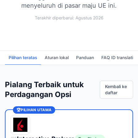
menyeluruh di pasar maju UE ini.
Terakhir diperbarui: Agustus 2026
Pilihan teratas
Aturan lokal
Panduan
FAQ ID translati
Pialang Terbaik untuk
Kembali ke
Perdagangan Opsi
daftar
🏆
PILIHAN UTAMA