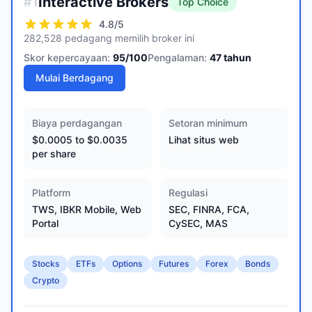
Interactive Brokers
#
1
Top Choice
4.8
/5
282,528 pedagang memilih broker ini
Skor kepercayaan:
95
/100
Pengalaman:
47
tahun
Mulai Berdagang
Biaya perdagangan
Setoran minimum
$0.0005 to $0.0035
Lihat situs web
per share
Platform
Regulasi
TWS, IBKR Mobile, Web
SEC, FINRA, FCA,
Portal
CySEC, MAS
Stocks
ETFs
Options
Futures
Forex
Bonds
Crypto