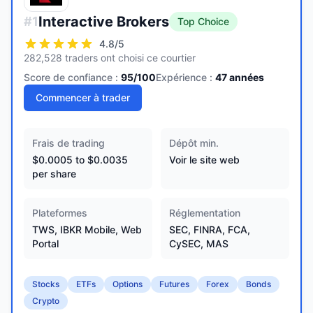
Interactive Brokers
#
1
Top Choice
4.8
/5
282,528 traders ont choisi ce courtier
Score de confiance :
95
/100
Expérience :
47
années
Commencer à trader
Frais de trading
Dépôt min.
$0.0005 to $0.0035
Voir le site web
per share
Plateformes
Réglementation
TWS, IBKR Mobile, Web
SEC, FINRA, FCA,
Portal
CySEC, MAS
Stocks
ETFs
Options
Futures
Forex
Bonds
Crypto