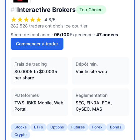
Interactive Brokers
#
1
Top Choice
4.8
/5
282,528 traders ont choisi ce courtier
Score de confiance :
95
/100
Expérience :
47
années
Commencer à trader
Frais de trading
Dépôt min.
$0.0005 to $0.0035
Voir le site web
per share
Plateformes
Réglementation
TWS, IBKR Mobile, Web
SEC, FINRA, FCA,
Portal
CySEC, MAS
Stocks
ETFs
Options
Futures
Forex
Bonds
Crypto