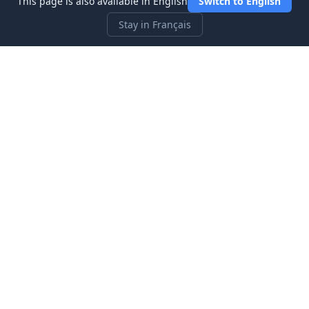
This page is also available in English
Switch to English
Stay in Français
Three Investeers
Apprenez le trading et la finance avec le jeu simulateur de
bourse le plus convivial pour les débutants.
Liens rapides
Accueil
Blog
À propos