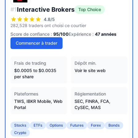
Interactive Brokers
#
1
Top Choice
4.8
/5
282,528 traders ont choisi ce courtier
Score de confiance :
95
/100
Expérience :
47
années
Commencer à trader
Frais de trading
Dépôt min.
$0.0005 to $0.0035
Voir le site web
per share
Plateformes
Réglementation
TWS, IBKR Mobile, Web
SEC, FINRA, FCA,
Portal
CySEC, MAS
Stocks
ETFs
Options
Futures
Forex
Bonds
Crypto