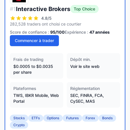
Interactive Brokers
#
1
Top Choice
4.8
/5
282,528 traders ont choisi ce courtier
Score de confiance :
95
/100
Expérience :
47
années
Commencer à trader
Frais de trading
Dépôt min.
$0.0005 to $0.0035
Voir le site web
per share
Plateformes
Réglementation
TWS, IBKR Mobile, Web
SEC, FINRA, FCA,
Portal
CySEC, MAS
Stocks
ETFs
Options
Futures
Forex
Bonds
Crypto