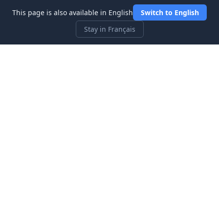
This page is also available in English
Switch to English
Stay in Français
Three Investeers
Apprenez le trading et la finance avec le jeu simulateur de
bourse le plus convivial pour les débutants.
Liens rapides
Accueil
Blog