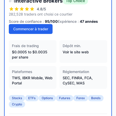
Interactive Brokers
#
1
Top Choice
4.8
/5
282,528 traders ont choisi ce courtier
Score de confiance :
95
/100
Expérience :
47
années
Commencer à trader
Frais de trading
Dépôt min.
$0.0005 to $0.0035
Voir le site web
per share
Plateformes
Réglementation
TWS, IBKR Mobile, Web
SEC, FINRA, FCA,
Portal
CySEC, MAS
Stocks
ETFs
Options
Futures
Forex
Bonds
Crypto