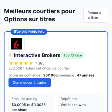
Meilleurs courtiers pour
Retour à
Options sur titres
la liste
🏆
CHOIX PRINCIPAL
Interactive Brokers
#
1
Top Choice
4.8
/5
282,528 traders ont choisi ce courtier
Score de confiance :
95
/100
Expérience :
47
années
Commencer à trader
Frais de trading
Dépôt min.
$0.0005 to $0.0035
Voir le site web
per share