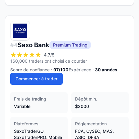
Saxo Bank
#
4
Premium Trading
4.7
/5
160,000 traders ont choisi ce courtier
Score de confiance :
97
/100
Expérience :
30
années
Commencer à trader
Frais de trading
Dépôt min.
Variable
$2000
Plateformes
Réglementation
SaxoTraderGO,
FCA, CySEC, MAS,
SaxoTraderPRO, Mobile
ASIC, DFSA