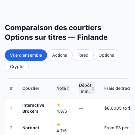
Comparaison des courtiers
Options sur titres — Finlande
Vue d'ensemble
Actions
Forex
Options
Crypto
Dépôt
#
Courtier
Note
Frais de tradin
↕
↕
min.
Interactive
★
1
—
Brokers
4.8
/5
★
2
Nordnet
—
From €3 per tr
4.7
/5