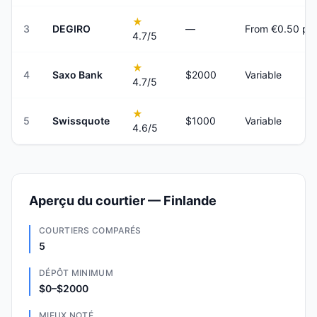
★
3
DEGIRO
—
From €0.50 per
4.7
/5
★
4
Saxo Bank
$2000
Variable
4.7
/5
★
5
Swissquote
$1000
Variable
4.6
/5
Aperçu du courtier — Finlande
COURTIERS COMPARÉS
5
DÉPÔT MINIMUM
$0–$2000
MIEUX NOTÉ