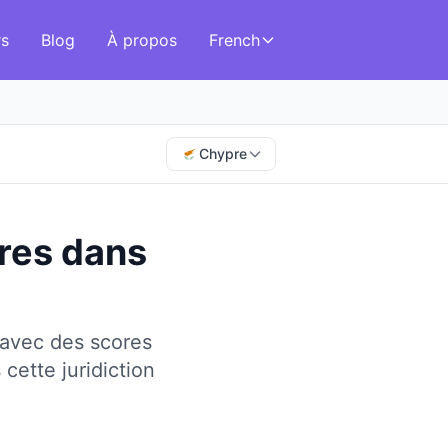
rs
Blog
À propos
French
Chypre
tres
dans
 avec des scores
cette juridiction