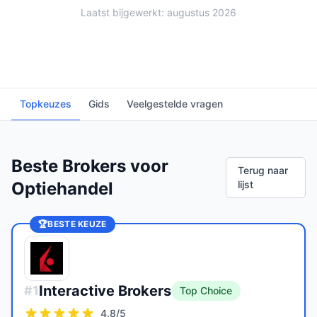
Laatst bijgewerkt: augustus 2026
Topkeuzes
Gids
Veelgestelde vragen
Beste Brokers voor
Terug naar
Optiehandel
lijst
🏆
BESTE KEUZE
Interactive Brokers
#
1
Top Choice
4.8
/5