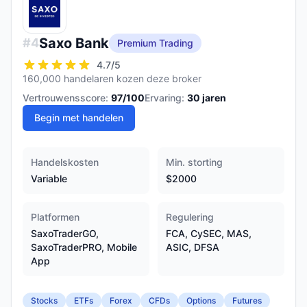
Saxo Bank
#
4
Premium Trading
4.7
/5
160,000 handelaren kozen deze broker
Vertrouwensscore:
97
/100
Ervaring:
30
jaren
Begin met handelen
Handelskosten
Min. storting
Variable
$2000
Platformen
Regulering
SaxoTraderGO,
FCA, CySEC, MAS,
SaxoTraderPRO, Mobile
ASIC, DFSA
App
Stocks
ETFs
Forex
CFDs
Options
Futures