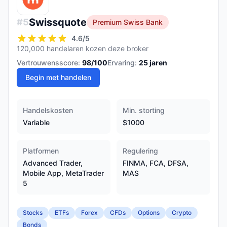
Swissquote
#
5
Premium Swiss Bank
4.6
/5
120,000 handelaren kozen deze broker
Vertrouwensscore:
98
/100
Ervaring:
25
jaren
Begin met handelen
Handelskosten
Min. storting
Variable
$1000
Platformen
Regulering
Advanced Trader,
FINMA, FCA, DFSA,
Mobile App, MetaTrader
MAS
5
Stocks
ETFs
Forex
CFDs
Options
Crypto
Bonds