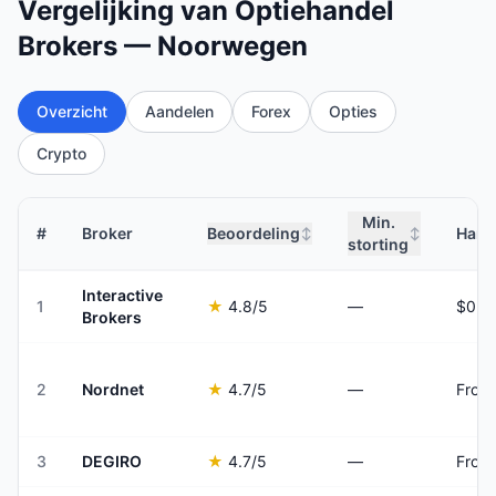
Vergelijking van Optiehandel
Brokers — Noorwegen
Overzicht
Aandelen
Forex
Opties
Crypto
Min.
#
Broker
Beoordeling
Hand
↕
↕
storting
Interactive
1
★
4.8
/5
—
Brokers
2
Nordnet
★
4.7
/5
—
From 
3
DEGIRO
★
4.7
/5
—
From 