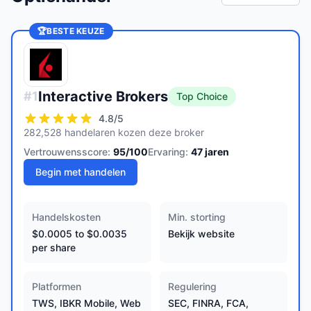
🏆
BESTE KEUZE
Interactive Brokers
#
1
Top Choice
4.8
/5
282,528 handelaren kozen deze broker
Vertrouwensscore:
95
/100
Ervaring:
47
jaren
Begin met handelen
Handelskosten
Min. storting
$0.0005 to $0.0035
Bekijk website
per share
Platformen
Regulering
TWS, IBKR Mobile, Web
SEC, FINRA, FCA,