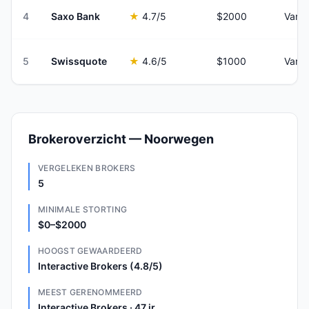
4
Saxo Bank
★
4.7
/5
$2000
Varia
5
Swissquote
★
4.6
/5
$1000
Varia
Brokeroverzicht — Noorwegen
VERGELEKEN BROKERS
5
MINIMALE STORTING
$0–$2000
HOOGST GEWAARDEERD
Interactive Brokers (4.8/5)
MEEST GERENOMMEERD
Interactive Brokers · 47 jr