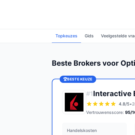
Topkeuzes
Gids
Veelgestelde vr
Beste Brokers voor Opt
🏆
BESTE KEUZE
Interactive
#
1
4.8
/5
•
2
Vertrouwensscore:
95
/
Handelskosten