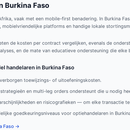
in Burkina Faso
 Afrika, vaak met een mobile-first benadering. In Burkina Fa
, mobielvriendelijke platforms en handige lokale stortings
ten de kosten per contract vergelijken, evenals de onders
nalyses, en de mate van educatieve ondersteuning die elke 
del handelaren in Burkina Faso
verborgen toewijzings- of uitoefeningskosten.
 strategieën en multi-leg orders ondersteunt die u nodig hee
rschijnlijkheden en risicografieken — om elke transactie te
elijke goedkeuringsniveaus voor optiehandelaren in Burkin
na Faso
→