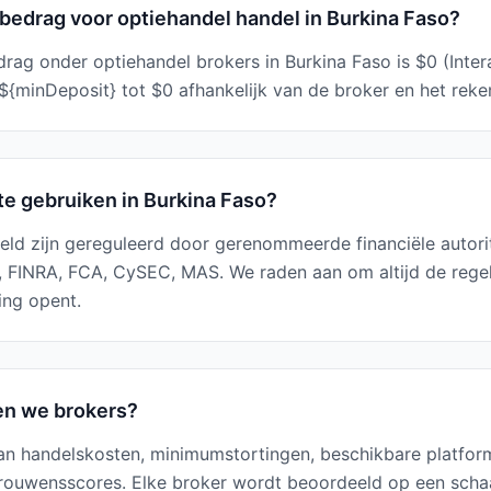
bedrag voor optiehandel handel in Burkina Faso?
ag onder optiehandel brokers in Burkina Faso is $0 (Intera
{minDeposit} tot $0 afhankelijk van de broker en het reke
 te gebruiken in Burkina Faso?
eld zijn gereguleerd door gerenommeerde financiële autorite
, FINRA, FCA, CySEC, MAS. We raden aan om altijd de rege
ing opent.
en we brokers?
an handelskosten, minimumstortingen, beschikbare platform
rouwensscores. Elke broker wordt beoordeeld op een schaal