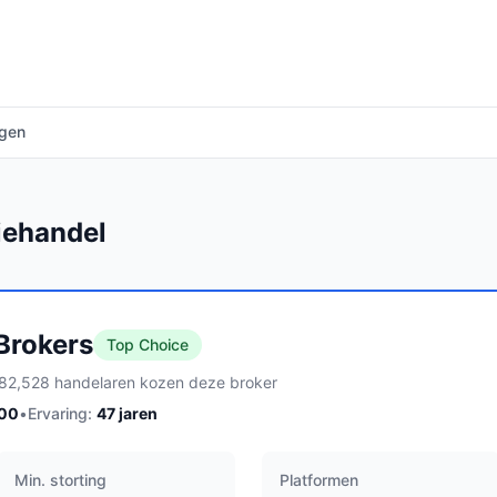
agen
iehandel
 Brokers
Top Choice
82,528 handelaren kozen deze broker
100
•
Ervaring:
47
jaren
Min. storting
Platformen