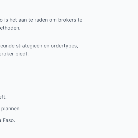
so is het aan te raden om brokers te
methoden.
teunde strategieën en ordertypes,
broker biedt.
ft.
 plannen.
a Faso.