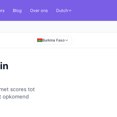
ers
Blog
Over ons
Dutch
Burkina Faso
in
met scores tot
et opkomend