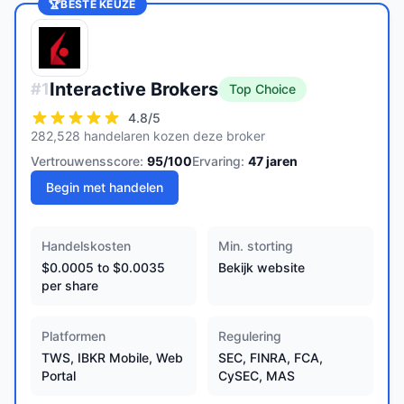
🏆
BESTE KEUZE
Interactive Brokers
#
1
Top Choice
4.8
/5
282,528 handelaren kozen deze broker
Vertrouwensscore:
95
/100
Ervaring:
47
jaren
Begin met handelen
Handelskosten
Min. storting
$0.0005 to $0.0035
Bekijk website
per share
Platformen
Regulering
TWS, IBKR Mobile, Web
SEC, FINRA, FCA,
Portal
CySEC, MAS