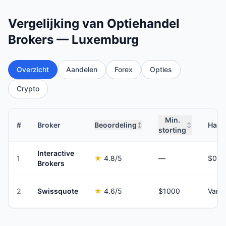
Vergelijking van Optiehandel
Brokers — Luxemburg
Overzicht
Aandelen
Forex
Opties
Crypto
Min.
#
Broker
Beoordeling
Hand
↕
↕
storting
Interactive
1
★
4.8
/5
—
Brokers
2
Swissquote
★
4.6
/5
$1000
Varia