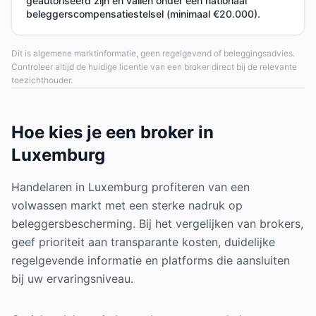
geautoriseerd zijn en vallen onder een nationaal
beleggerscompensatiestelsel (minimaal €20.000).
Dit is algemene marktinformatie, geen regelgevend of beleggingsadvies.
Controleer altijd de huidige licentie van een broker direct bij de relevante
toezichthouder.
Hoe kies je een broker in
Luxemburg
Handelaren in Luxemburg profiteren van een
volwassen markt met een sterke nadruk op
beleggersbescherming. Bij het vergelijken van brokers,
geef prioriteit aan transparante kosten, duidelijke
regelgevende informatie en platforms die aansluiten
bij uw ervaringsniveau.