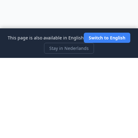
This page is also available in English
Switch to English
Stay in Nederlands
Three Investeers
Leer handelen en financiën met de meest gebruiksvriendelijke
aandelenmarkt-simulator voor beginners.
Snelle Links